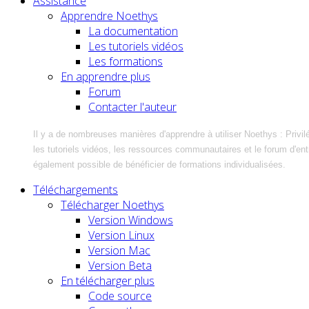
Assistance
Apprendre Noethys
La documentation
Les tutoriels vidéos
Les formations
En apprendre plus
Forum
Contacter l'auteur
Il y a de nombreuses manières d'apprendre à utiliser Noethys : Privil
les tutoriels vidéos, les ressources communautaires et le forum d'entra
également possible de bénéficier de formations individualisées.
Téléchargements
Télécharger Noethys
Version Windows
Version Linux
Version Mac
Version Beta
En télécharger plus
Code source