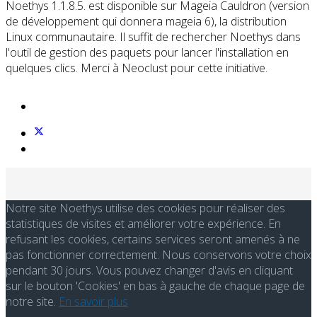
Noethys 1.1.8.5. est disponible sur Mageia Cauldron (version
de développement qui donnera mageia 6), la distribution
Linux communautaire. Il suffit de rechercher Noethys dans
l'outil de gestion des paquets pour lancer l'installation en
quelques clics. Merci à Neoclust pour cette initiative.
Notre site Noethys utilise des cookies pour réaliser des
statistiques de visites et améliorer votre expérience. En
refusant les cookies, certains services seront amenés à ne
pas fonctionner correctement. Nous conservons votre choix
pendant 30 jours. Vous pouvez changer d'avis en cliquant
sur le bouton 'Cookies' en bas à gauche de chaque page de
notre site.
En savoir plus