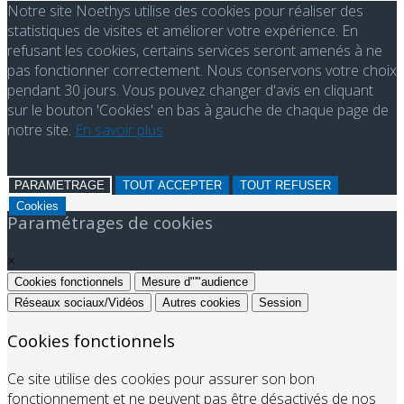
Notre site Noethys utilise des cookies pour réaliser des
statistiques de visites et améliorer votre expérience. En
refusant les cookies, certains services seront amenés à ne
pas fonctionner correctement. Nous conservons votre choix
pendant 30 jours. Vous pouvez changer d'avis en cliquant
sur le bouton 'Cookies' en bas à gauche de chaque page de
notre site.
En savoir plus
PARAMETRAGE
TOUT ACCEPTER
TOUT REFUSER
Cookies
Paramétrages de cookies
×
Cookies fonctionnels
Mesure d"'"audience
Réseaux sociaux/Vidéos
Autres cookies
Session
Cookies fonctionnels
Ce site utilise des cookies pour assurer son bon
fonctionnement et ne peuvent pas être désactivés de nos