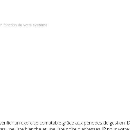
en fonction de votre système
vérifier un exercice comptable grâce aux périodes de gestion. 
rez une liste blanche et une liste noire d'adresses IP pour vot