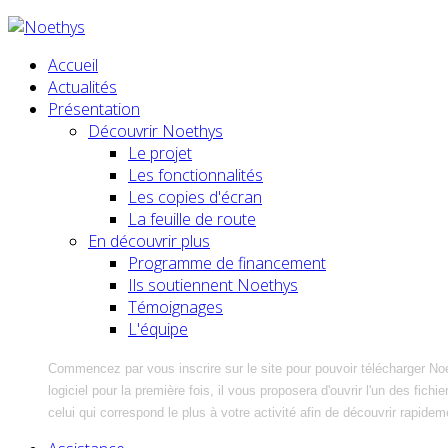
Accueil
Actualités
Présentation
Découvrir Noethys
Le projet
Les fonctionnalités
Les copies d'écran
La feuille de route
En découvrir plus
Programme de financement
Ils soutiennent Noethys
Témoignages
L'équipe
Commencez par vous inscrire sur le site pour pouvoir télécharger No
logiciel pour la première fois, il vous proposera d'ouvrir l'un des fic
celui qui correspond le plus à votre activité afin de découvrir rapidem