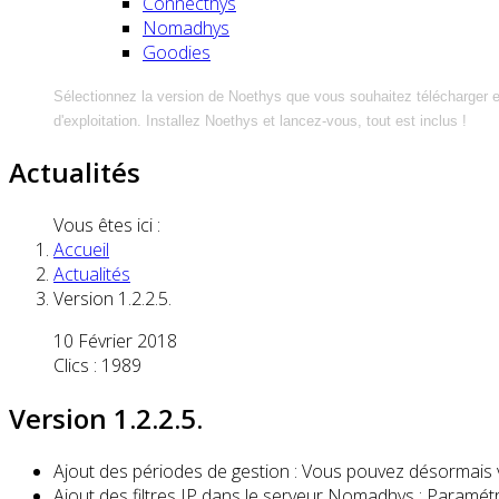
Connecthys
Nomadhys
Goodies
Sélectionnez la version de Noethys que vous souhaitez télécharger 
d'exploitation. Installez Noethys et lancez-vous, tout est inclus !
Actualités
Vous êtes ici :
Accueil
Actualités
Version 1.2.2.5.
10 Février 2018
Clics : 1989
Version 1.2.2.5.
Ajout des périodes de gestion : Vous pouvez désormais 
Ajout des filtres IP dans le serveur Nomadhys : Paramét