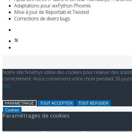
Adaptations pour wxPython Phoenix
Mise à jour de Reportlab et Twisted
Corrections de divers bugs
Notre site Noethys utilise des cookies pour réaliser des stati
correctement. Nous conservons votre choix pendant 30 jours. 
plus
PARAMETRAGE
TOUT ACCEPTER
TOUT REFUSER
Cookies
Paramétrages de cookies
×