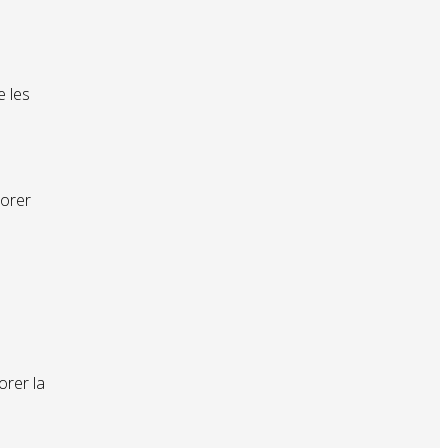
e les
iorer
orer la