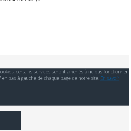
s cookies, certains services seront amenés à ne pas fonctionner
' en bas à gauche de chaque page de notre site.
En savoir