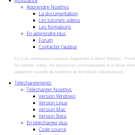
Assistance
Apprendre Noethys
La documentation
Les tutoriels vidéos
Les formations
En apprendre plus
Forum
Contacter l'auteur
Il y a de nombreuses manières d'apprendre à utiliser Noethys : Privil
les tutoriels vidéos, les ressources communautaires et le forum d'entra
également possible de bénéficier de formations individualisées.
Téléchargements
Télécharger Noethys
Version Windows
Version Linux
Version Mac
Version Beta
En télécharger plus
Code source