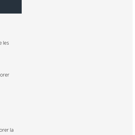
e les
iorer
orer la