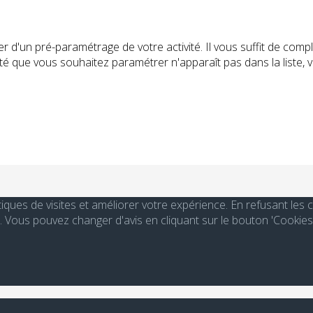
r d'un pré-paramétrage de votre activité. Il vous suffit de com
ctivité que vous souhaitez paramétrer n'apparaît pas dans la lis
stiques de visites et améliorer votre expérience. En refusant le
Vous pouvez changer d'avis en cliquant sur le bouton 'Cookies