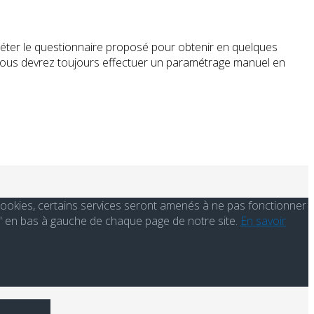
pléter le questionnaire proposé pour obtenir en quelques
te, vous devrez toujours effectuer un paramétrage manuel en
s cookies, certains services seront amenés à ne pas fonctionner
' en bas à gauche de chaque page de notre site.
En savoir