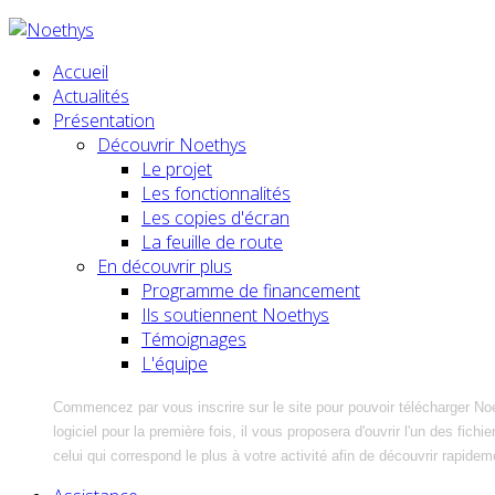
Accueil
Actualités
Présentation
Découvrir Noethys
Le projet
Les fonctionnalités
Les copies d'écran
La feuille de route
En découvrir plus
Programme de financement
Ils soutiennent Noethys
Témoignages
L'équipe
Commencez par vous inscrire sur le site pour pouvoir télécharger No
logiciel pour la première fois, il vous proposera d'ouvrir l'un des fic
celui qui correspond le plus à votre activité afin de découvrir rapidem