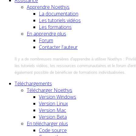
Assistance
Apprendre Noethys
La documentation
Les tutoriels vidéos
Les formations
En apprendre plus
Forum
Contacter l'auteur
Il y a de nombreuses manières d'apprendre à utiliser Noethys : Privil
les tutoriels vidéos, les ressources communautaires et le forum d'entra
également possible de bénéficier de formations individualisées.
Téléchargements
Télécharger Noethys
Version Windows
Version Linux
Version Mac
Version Beta
En télécharger plus
Code source