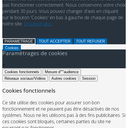
pas fonctionner correctement. Nous conservons votre choix
pendant 30 jours. Vous pouvez changer d'avis en cliquant
sur le bouton 'Cookies' en bas à gauche de chaque page de
notre site.
En savoir plus
PARAMETRAGE
TOUT ACCEPTER
TOUT REFUSER
Cookies
Paramétrages de cookies
×
Cookies fonctionnels
Mesure d"'"audience
Réseaux sociaux/Vidéos
Autres cookies
Session
Cookies fonctionnels
Ce site utilise des cookies pour assurer son bon
fonctionnement et ne peuvent pas être désactivés de nos
systèmes. Nous ne les utilisons pas à des fins publicitaires. Si
ces cookies sont bloqués, certaines parties du site ne
pourront pas fonctionner.