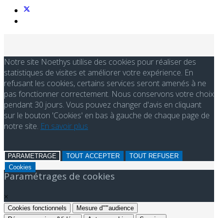
Notre site Noethys utilise des cookies pour réaliser des
statistiques de visites et améliorer votre expérience. En
refusant les cookies, certains services seront amenés à ne
pas fonctionner correctement. Nous conservons votre choix
pendant 30 jours. Vous pouvez changer d'avis en cliquant
sur le bouton 'Cookies' en bas à gauche de chaque page de
notre site.
En savoir plus
PARAMETRAGE
TOUT ACCEPTER
TOUT REFUSER
Cookies
Paramétrages de cookies
×
Cookies fonctionnels
Mesure d"'"audience