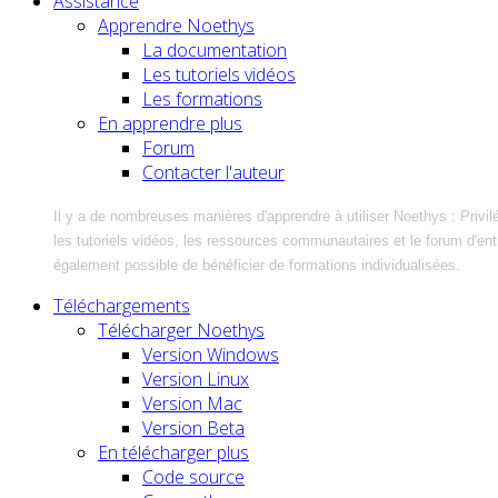
Assistance
Apprendre Noethys
La documentation
Les tutoriels vidéos
Les formations
En apprendre plus
Forum
Contacter l'auteur
Il y a de nombreuses manières d'apprendre à utiliser Noethys : Privil
les tutoriels vidéos, les ressources communautaires et le forum d'entra
également possible de bénéficier de formations individualisées.
Téléchargements
Télécharger Noethys
Version Windows
Version Linux
Version Mac
Version Beta
En télécharger plus
Code source