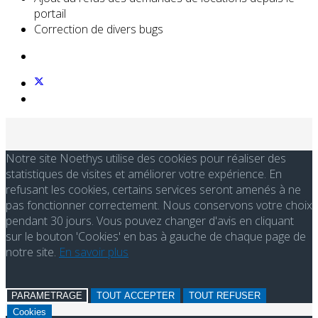
portail
Correction de divers bugs
Notre site Noethys utilise des cookies pour réaliser des
statistiques de visites et améliorer votre expérience. En
refusant les cookies, certains services seront amenés à ne
pas fonctionner correctement. Nous conservons votre choix
pendant 30 jours. Vous pouvez changer d'avis en cliquant
sur le bouton 'Cookies' en bas à gauche de chaque page de
notre site.
En savoir plus
PARAMETRAGE
TOUT ACCEPTER
TOUT REFUSER
Cookies