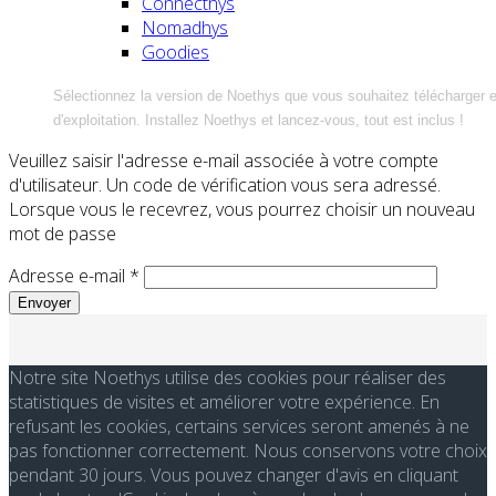
Connecthys
Nomadhys
Goodies
Sélectionnez la version de Noethys que vous souhaitez télécharger 
d'exploitation. Installez Noethys et lancez-vous, tout est inclus !
Veuillez saisir l'adresse e-mail associée à votre compte
d'utilisateur. Un code de vérification vous sera adressé.
Lorsque vous le recevrez, vous pourrez choisir un nouveau
mot de passe
Adresse e-mail
*
Envoyer
Notre site Noethys utilise des cookies pour réaliser des
statistiques de visites et améliorer votre expérience. En
refusant les cookies, certains services seront amenés à ne
pas fonctionner correctement. Nous conservons votre choix
pendant 30 jours. Vous pouvez changer d'avis en cliquant