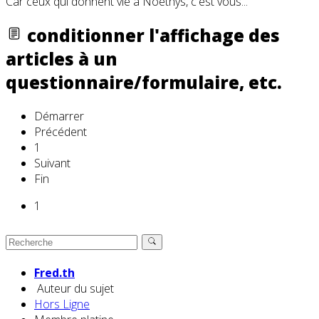
Car ceux qui donnent vie à Noethys, c'est vous...
conditionner l'affichage des
articles à un
questionnaire/formulaire, etc.
Démarrer
Précédent
1
Suivant
Fin
1
Fred.th
Auteur du sujet
Hors Ligne