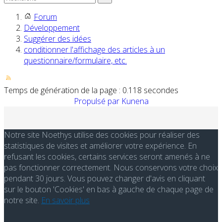
Forum
Développement
Suggérer des idées
conditionner l'affichage des articles à un
questionnaire/formulaire, etc.
Temps de génération de la page : 0.118 secondes
Propulsé par
Kunena
Notre site Noethys utilise des cookies pour réaliser des
statistiques de visites et améliorer votre expérience. En
refusant les cookies, certains services seront amenés à ne
pas fonctionner correctement. Nous conservons votre choix
pendant 30 jours. Vous pouvez changer d'avis en cliquant
sur le bouton 'Cookies' en bas à gauche de chaque page de
notre site.
En savoir plus