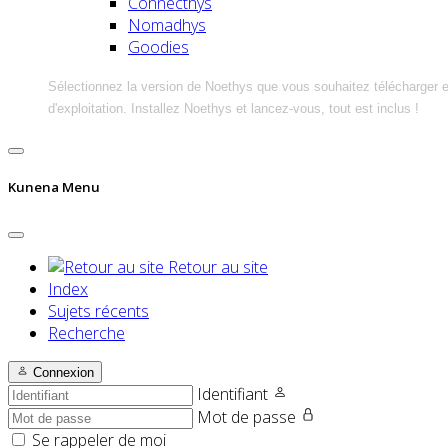
Connecthys
Nomadhys
Goodies
Sélectionnez la version de Noethys que vous souhaitez télécharger 
d'exploitation. Installez Noethys et lancez-vous, tout est inclus !
Kunena Menu
Retour au site
Index
Sujets récents
Recherche
Connexion
Identifiant
Mot de passe
Se rappeler de moi