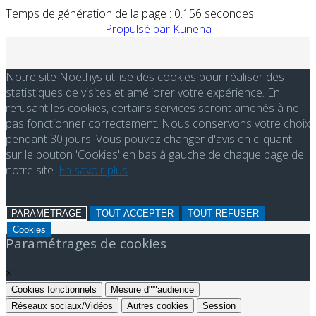
Temps de génération de la page : 0.156 secondes
Propulsé par
Kunena
Notre site Noethys utilise des cookies pour réaliser des
statistiques de visites et améliorer votre expérience. En
refusant les cookies, certains services seront amenés à ne
pas fonctionner correctement. Nous conservons votre choix
pendant 30 jours. Vous pouvez changer d'avis en cliquant
sur le bouton 'Cookies' en bas à gauche de chaque page de
notre site.
En savoir plus
PARAMETRAGE
TOUT ACCEPTER
TOUT REFUSER
Cookies
Paramétrages de cookies
×
Cookies fonctionnels
Mesure d"'"audience
Réseaux sociaux/Vidéos
Autres cookies
Session