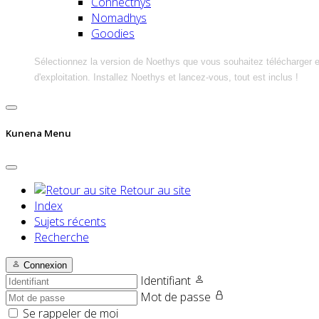
Connecthys
Nomadhys
Goodies
Sélectionnez la version de Noethys que vous souhaitez télécharger 
d'exploitation. Installez Noethys et lancez-vous, tout est inclus !
Kunena Menu
Retour au site
Index
Sujets récents
Recherche
Connexion
Identifiant
Mot de passe
Se rappeler de moi