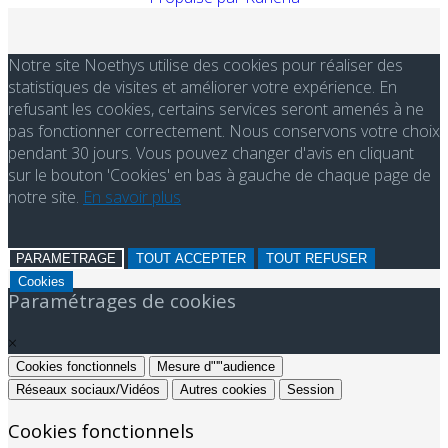
Notre site Noethys utilise des cookies pour réaliser des
statistiques de visites et améliorer votre expérience. En
refusant les cookies, certains services seront amenés à ne
pas fonctionner correctement. Nous conservons votre choix
pendant 30 jours. Vous pouvez changer d'avis en cliquant
sur le bouton 'Cookies' en bas à gauche de chaque page de
notre site.
En savoir plus
PARAMETRAGE
TOUT ACCEPTER
TOUT REFUSER
Cookies
Paramétrages de cookies
×
Cookies fonctionnels
Mesure d"'"audience
Réseaux sociaux/Vidéos
Autres cookies
Session
Cookies fonctionnels