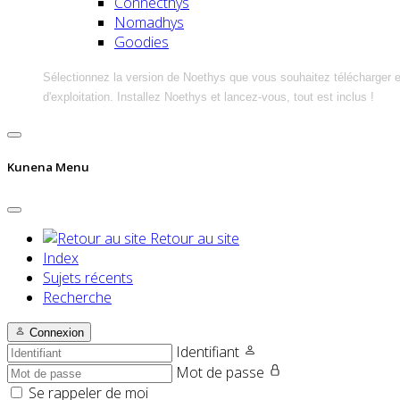
Connecthys
Nomadhys
Goodies
Sélectionnez la version de Noethys que vous souhaitez télécharger 
d'exploitation. Installez Noethys et lancez-vous, tout est inclus !
Kunena Menu
Retour au site
Index
Sujets récents
Recherche
Connexion
Identifiant
Mot de passe
Se rappeler de moi