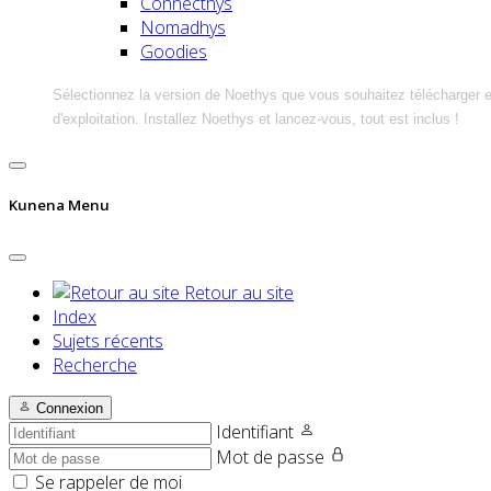
Connecthys
Nomadhys
Goodies
Sélectionnez la version de Noethys que vous souhaitez télécharger 
d'exploitation. Installez Noethys et lancez-vous, tout est inclus !
Kunena Menu
Retour au site
Index
Sujets récents
Recherche
Connexion
Identifiant
Mot de passe
Se rappeler de moi