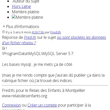
Auteur du sujet
Hors Ligne
Membre platine
Plus d'informations
il y a 3 ans 6 mois
#26736
par
Fred.th
Réponse de
Fred.th
sur le sujet
où sont stockées les données
d'un fichier réseau ?
là !
\ProgramData\MySQL\MySQL Server 5.7
Les bases mysql... je me mets ça de côté
(mais je me rends compte que j'aurais dû publier ça dans la
rubrique fichier où j'ai trouvé des indices.
Fred.th, pour le Relais des Enfants à Montpellier
www.relaisdesenfants.org
Connexion
ou
Créer un compte
pour participer à la