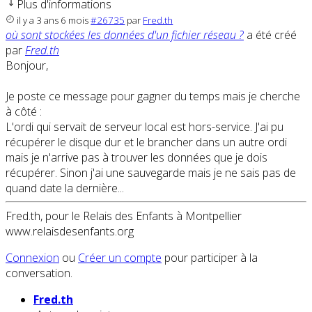
Plus d'informations
il y a 3 ans 6 mois
#26735
par
Fred.th
où sont stockées les données d'un fichier réseau ?
a été créé
par
Fred.th
Bonjour,
Je poste ce message pour gagner du temps mais je cherche
à côté :
L'ordi qui servait de serveur local est hors-service. J'ai pu
récupérer le disque dur et le brancher dans un autre ordi
mais je n'arrive pas à trouver les données que je dois
récupérer. Sinon j'ai une sauvegarde mais je ne sais pas de
quand date la dernière...
Fred.th, pour le Relais des Enfants à Montpellier
www.relaisdesenfants.org
Connexion
ou
Créer un compte
pour participer à la
conversation.
Fred.th