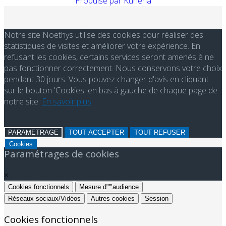
Propulsé par
Kunena
Notre site Noethys utilise des cookies pour réaliser des
statistiques de visites et améliorer votre expérience. En
refusant les cookies, certains services seront amenés à ne
pas fonctionner correctement. Nous conservons votre choix
pendant 30 jours. Vous pouvez changer d'avis en cliquant
sur le bouton 'Cookies' en bas à gauche de chaque page de
notre site.
En savoir plus
PARAMETRAGE
TOUT ACCEPTER
TOUT REFUSER
Cookies
Paramétrages de cookies
×
Cookies fonctionnels
Mesure d"'"audience
Réseaux sociaux/Vidéos
Autres cookies
Session
Cookies fonctionnels