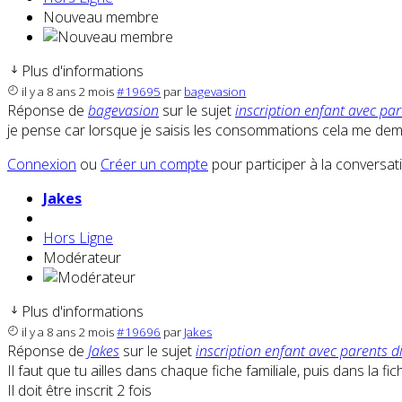
Nouveau membre
Plus d'informations
il y a 8 ans 2 mois
#19695
par
bagevasion
Réponse de
bagevasion
sur le sujet
inscription enfant avec par
je pense car lorsque je saisis les consommations cela me dema
Connexion
ou
Créer un compte
pour participer à la conversat
Jakes
Hors Ligne
Modérateur
Plus d'informations
il y a 8 ans 2 mois
#19696
par
Jakes
Réponse de
Jakes
sur le sujet
inscription enfant avec parents d
Il faut que tu ailles dans chaque fiche familiale, puis dans la fich
Il doit être inscrit 2 fois