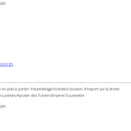
ion.
ivorcés
 en pièce jointe= Paramétrage/Activités/ bouton d'export sur la droite
s jointes/Ajouter des fichiers/Insérer/Soumettre
ion.