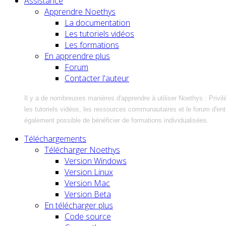
Assistance
Apprendre Noethys
La documentation
Les tutoriels vidéos
Les formations
En apprendre plus
Forum
Contacter l'auteur
Il y a de nombreuses manières d'apprendre à utiliser Noethys : Privil
les tutoriels vidéos, les ressources communautaires et le forum d'entra
également possible de bénéficier de formations individualisées.
Téléchargements
Télécharger Noethys
Version Windows
Version Linux
Version Mac
Version Beta
En télécharger plus
Code source