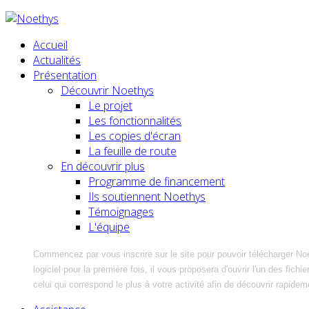
Accueil
Actualités
Présentation
Découvrir Noethys
Le projet
Les fonctionnalités
Les copies d'écran
La feuille de route
En découvrir plus
Programme de financement
Ils soutiennent Noethys
Témoignages
L'équipe
Commencez par vous inscrire sur le site pour pouvoir télécharger No
logiciel pour la première fois, il vous proposera d'ouvrir l'un des fic
celui qui correspond le plus à votre activité afin de découvrir rapidem