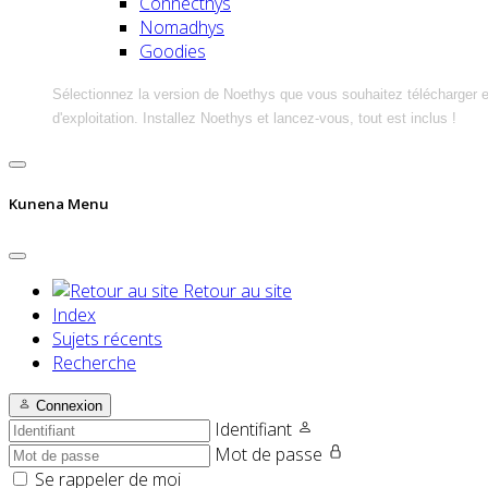
Connecthys
Nomadhys
Goodies
Sélectionnez la version de Noethys que vous souhaitez télécharger 
d'exploitation. Installez Noethys et lancez-vous, tout est inclus !
Kunena Menu
Retour au site
Index
Sujets récents
Recherche
Connexion
Identifiant
Mot de passe
Se rappeler de moi