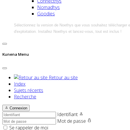
Connecthys
Nomadhys
Goodies
Sélectionnez la version de Noethys que vous souhaitez télécharger 
d'exploitation. Installez Noethys et lancez-vous, tout est inclus !
Kunena Menu
Retour au site
Index
Sujets récents
Recherche
Connexion
Identifiant
Mot de passe
Se rappeler de moi