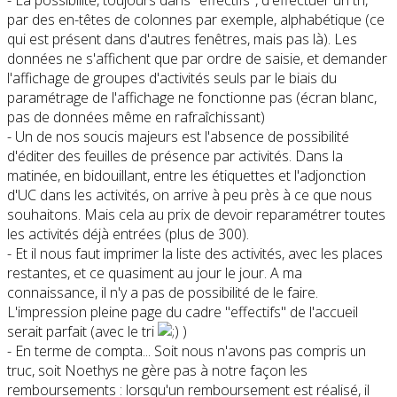
- La possibilité, toujours dans "effectifs", d'effectuer un tri,
par des en-têtes de colonnes par exemple, alphabétique (ce
qui est présent dans d'autres fenêtres, mais pas là). Les
données ne s'affichent que par ordre de saisie, et demander
l'affichage de groupes d'activités seuls par le biais du
paramétrage de l'affichage ne fonctionne pas (écran blanc,
pas de données même en rafraîchissant)
- Un de nos soucis majeurs est l'absence de possibilité
d'éditer des feuilles de présence par activités. Dans la
matinée, en bidouillant, entre les étiquettes et l'adjonction
d'UC dans les activités, on arrive à peu près à ce que nous
souhaitons. Mais cela au prix de devoir reparamétrer toutes
les activités déjà entrées (plus de 300).
- Et il nous faut imprimer la liste des activités, avec les places
restantes, et ce quasiment au jour le jour. A ma
connaissance, il n'y a pas de possibilité de le faire.
L'impression pleine page du cadre "effectifs" de l'accueil
serait parfait (avec le tri
)
- En terme de compta... Soit nous n'avons pas compris un
truc, soit Noethys ne gère pas à notre façon les
remboursements : lorsqu'un remboursement est réalisé, il