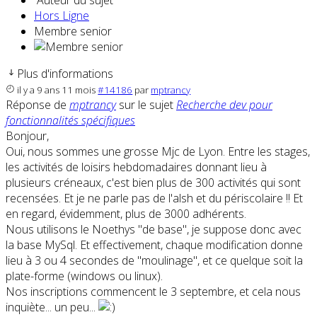
Auteur du sujet
Hors Ligne
Membre senior
Plus d'informations
il y a 9 ans 11 mois
#14186
par
mptrancy
Réponse de
mptrancy
sur le sujet
Recherche dev pour
fonctionnalités spécifiques
Bonjour,
Oui, nous sommes une grosse Mjc de Lyon. Entre les stages,
les activités de loisirs hebdomadaires donnant lieu à
plusieurs créneaux, c'est bien plus de 300 activités qui sont
recensées. Et je ne parle pas de l'alsh et du périscolaire !! Et
en regard, évidemment, plus de 3000 adhérents.
Nous utilisons le Noethys "de base", je suppose donc avec
la base MySql. Et effectivement, chaque modification donne
lieu à 3 ou 4 secondes de "moulinage", et ce quelque soit la
plate-forme (windows ou linux).
Nos inscriptions commencent le 3 septembre, et cela nous
inquiète... un peu...