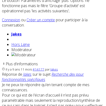
Le bouton 'Paramètres d'affichage' puis 'Options' ne
fonctionne pas mais le filtre 'Groupe d'activité' est
opérationnel pas 'les activités suivantes';
Connexion
ou
Créer un compte
pour participer à la
conversation.
Jakes
Hors Ligne
Modérateur
Plus d'informations
il y a 9 ans 11 mois
#14177
par
Jakes
Réponse de
Jakes
sur le sujet
Recherche dev pour
fonctionnalités spécifiques
Je ne peux te répondre qu'en tenant compte de mes
connaissances.
Pour ce qui est de l'écran d'accueil il n'est pas prévu
paramétrable mais seulement la reproduction/synthèse de
ce qui saisi dans le logiciel, il n'est pas prévu pour y effectuer