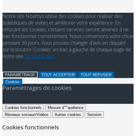
Notre site Noethys utilise des cookies pour réaliser des
statistiques de visites et améliorer votre expérience. En
refusant les cookies, certains services seront amenés à ne
pas fonctionner correctement. Nous conservons votre choix
pendant 30 jours. Vous pouvez changer d'avis en cliquant
sur le bouton 'Cookies' en bas à gauche de chaque page de
notre site.
En savoir plus
PARAMETRAGE
TOUT ACCEPTER
TOUT REFUSER
Cookies
Paramétrages de cookies
×
Cookies fonctionnels
Mesure d"'"audience
Réseaux sociaux/Vidéos
Autres cookies
Session
Cookies fonctionnels