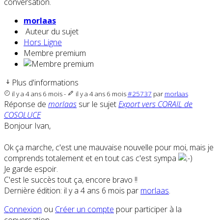
conversation.
morlaas
Auteur du sujet
Hors Ligne
Membre premium
Plus d'informations
il y a 4 ans 6 mois
-
il y a 4 ans 6 mois
#25737
par
morlaas
Réponse de
morlaas
sur le sujet
Export vers CORAIL de
COSOLUCE
Bonjour Ivan,
Ok ça marche, c'est une mauvaise nouvelle pour moi, mais je
comprends totalement et en tout cas c'est sympa
Je garde espoir.
C'est le succès tout ça, encore bravo !!
Dernière édition: il y a 4 ans 6 mois par
morlaas
.
Connexion
ou
Créer un compte
pour participer à la