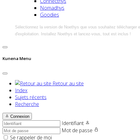
Connecthys
Nomadhys
Goodies
Sélectionnez la version de Noethys que vous souhaitez télécharger 
d'exploitation. Installez Noethys et lancez-vous, tout est inclus !
Kunena Menu
Retour au site
Index
Sujets récents
Recherche
Connexion
Identifiant
Mot de passe
Se rappeler de moi