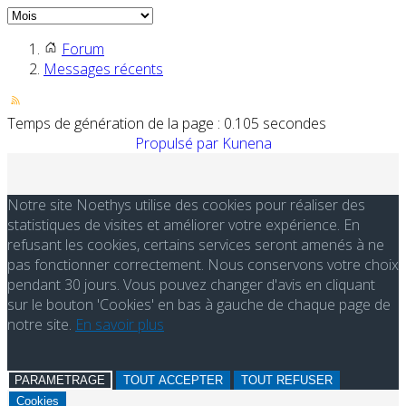
Forum
Messages récents
Temps de génération de la page : 0.105 secondes
Propulsé par
Kunena
Notre site Noethys utilise des cookies pour réaliser des
statistiques de visites et améliorer votre expérience. En
refusant les cookies, certains services seront amenés à ne
pas fonctionner correctement. Nous conservons votre choix
pendant 30 jours. Vous pouvez changer d'avis en cliquant
sur le bouton 'Cookies' en bas à gauche de chaque page de
notre site.
En savoir plus
PARAMETRAGE
TOUT ACCEPTER
TOUT REFUSER
Cookies