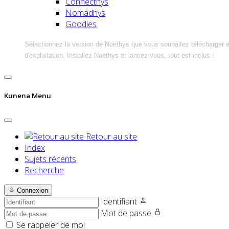
Connecthys
Nomadhys
Goodies
Sélectionnez la version de Noethys que vous souhaitez télécharger 
d'exploitation. Installez Noethys et lancez-vous, tout est inclus !
Kunena Menu
Retour au site
Index
Sujets récents
Recherche
Connexion
Identifiant
Mot de passe
Se rappeler de moi