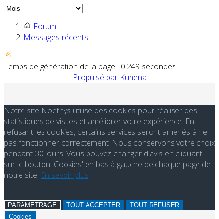
Forum
Messages récents
Temps de génération de la page : 0.249 secondes
Propulsé par
Kunena
Notre site Noethys utilise des cookies pour réaliser des
statistiques de visites et améliorer votre expérience. En
refusant les cookies, certains services seront amenés à ne
pas fonctionner correctement. Nous conservons votre choix
pendant 30 jours. Vous pouvez changer d'avis en cliquant
sur le bouton 'Cookies' en bas à gauche de chaque page de
notre site.
En savoir plus
PARAMETRAGE
TOUT ACCEPTER
TOUT REFUSER
Cookies