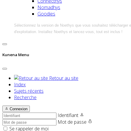
Connecthys
Nomadhys
Goodies
Sélectionnez la version de Noethys que vous souhaitez télécharger 
d'exploitation. Installez Noethys et lancez-vous, tout est inclus !
Kunena Menu
Retour au site
Index
Sujets récents
Recherche
Connexion
Identifiant
Mot de passe
Se rappeler de moi