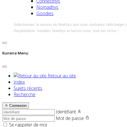
Connecthys
Nomadhys
Goodies
Sélectionnez la version de Noethys que vous souhaitez télécharger 
d'exploitation. Installez Noethys et lancez-vous, tout est inclus !
Kunena Menu
Retour au site
Index
Sujets récents
Recherche
Connexion
Identifiant
Mot de passe
Se rappeler de moi