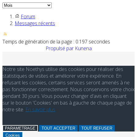
Forum
Messages récents
Temps de génération de la page : 0.197 secondes
Propulsé par
Kunena
Notre site Noethys utilise des cookies pour réaliser des
statistiques de visites et améliorer votre expérience. En
refusant les cookies, certains services seront amenés à ne
pas fonctionner correctement. Nous conservons votre choix
pendant 30 jours. Vous pouvez changer d'avis en cliquant
sur le bouton 'Cookies' en bas à gauche de chaque page de
notre site.
En savoir plus
PARAMETRAGE
TOUT ACCEPTER
TOUT REFUSER
Cookies