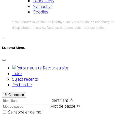
Connecthys
Nomadhys
Goodies
Sélectionnez la version de Noethys que vous souhaitez télécharger 
d'exploitation. Installez Noethys et lancez-vous, tout est inclus !
Kunena Menu
Retour au site
Index
Sujets récents
Recherche
Connexion
Identifiant
Mot de passe
Se rappeler de moi