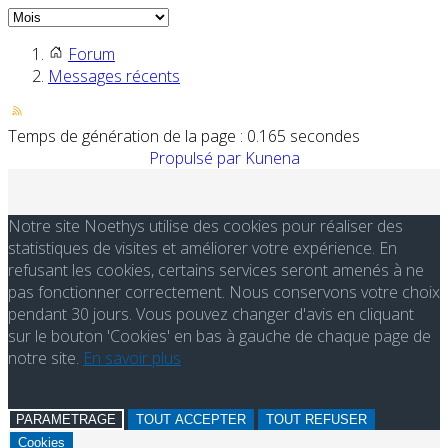
Forum
Messages récents
Temps de génération de la page : 0.165 secondes
Propulsé par
Kunena
Notre site Noethys utilise des cookies pour réaliser des
statistiques de visites et améliorer votre expérience. En
refusant les cookies, certains services seront amenés à ne
pas fonctionner correctement. Nous conservons votre choix
pendant 30 jours. Vous pouvez changer d'avis en cliquant
sur le bouton 'Cookies' en bas à gauche de chaque page de
notre site.
En savoir plus
PARAMETRAGE
TOUT ACCEPTER
TOUT REFUSER
Cookies