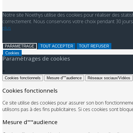
Notre site Noethys utilise des cookies pour réaliser des stati
correctement. Nous conservons votre choix pendant 30 jours. 
plus
PARAMETRAGE
TOUT ACCEPTER
TOUT REFUSER
Cookies
Paramétrages de cookies
×
Cookies fonctionnels
Mesure d"'"audience
Réseaux sociaux/Vidéos
Cookies fonctionnels
Ce site utilise des cookies pour assurer son bon fonctionnem
utilisons pas à des fins publicitaires. Si ces cookies sont bloq
Mesure d"'"audience