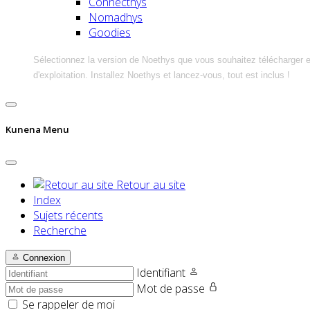
Connecthys
Nomadhys
Goodies
Sélectionnez la version de Noethys que vous souhaitez télécharger 
d'exploitation. Installez Noethys et lancez-vous, tout est inclus !
Kunena Menu
Retour au site
Index
Sujets récents
Recherche
Connexion
Identifiant
Mot de passe
Se rappeler de moi