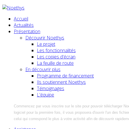
Accueil
Actualités
Présentation
Découvrir Noethys
Le projet
Les fonctionnalités
Les copies d'écran
La feuille de route
En découvrir plus
Programme de financement
Ils soutiennent Noethys
Témoignages
L'équipe
Commencez par vous inscrire sur le site pour pouvoir télécharger No
logiciel pour la première fois, il vous proposera d'ouvrir l'un des fic
celui qui correspond le plus à votre activité afin de découvrir rapidem