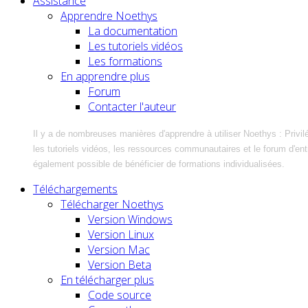
Assistance
Apprendre Noethys
La documentation
Les tutoriels vidéos
Les formations
En apprendre plus
Forum
Contacter l'auteur
Il y a de nombreuses manières d'apprendre à utiliser Noethys : Privil
les tutoriels vidéos, les ressources communautaires et le forum d'entra
également possible de bénéficier de formations individualisées.
Téléchargements
Télécharger Noethys
Version Windows
Version Linux
Version Mac
Version Beta
En télécharger plus
Code source