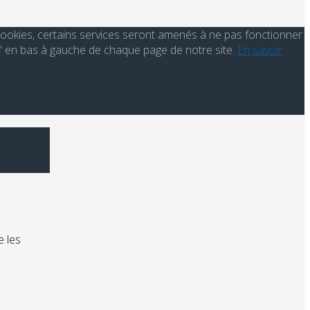
s cookies, certains services seront amenés à ne pas fonctionner
' en bas à gauche de chaque page de notre site.
En savoir
e les