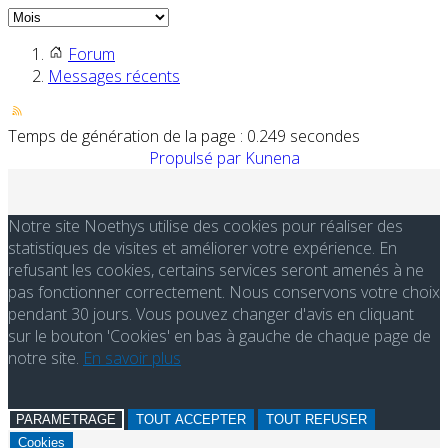
Forum
Messages récents
Temps de génération de la page : 0.249 secondes
Propulsé par
Kunena
Notre site Noethys utilise des cookies pour réaliser des
statistiques de visites et améliorer votre expérience. En
refusant les cookies, certains services seront amenés à ne
pas fonctionner correctement. Nous conservons votre choix
pendant 30 jours. Vous pouvez changer d'avis en cliquant
sur le bouton 'Cookies' en bas à gauche de chaque page de
notre site.
En savoir plus
PARAMETRAGE
TOUT ACCEPTER
TOUT REFUSER
Cookies