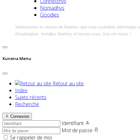
Connecthys
Nomadhys
Goodies
Sélectionnez la version de Noethys que vous souhaitez télécharger 
d'exploitation. Installez Noethys et lancez-vous, tout est inclus !
Kunena Menu
Retour au site
Index
Sujets récents
Recherche
Connexion
Identifiant
Mot de passe
Se rappeler de moi