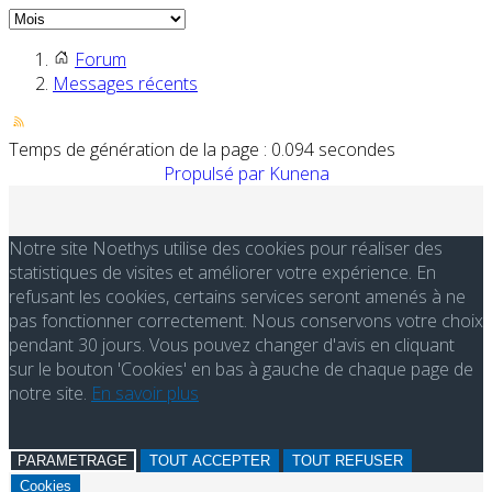
Forum
Messages récents
Temps de génération de la page : 0.094 secondes
Propulsé par
Kunena
Notre site Noethys utilise des cookies pour réaliser des
statistiques de visites et améliorer votre expérience. En
refusant les cookies, certains services seront amenés à ne
pas fonctionner correctement. Nous conservons votre choix
pendant 30 jours. Vous pouvez changer d'avis en cliquant
sur le bouton 'Cookies' en bas à gauche de chaque page de
notre site.
En savoir plus
PARAMETRAGE
TOUT ACCEPTER
TOUT REFUSER
Cookies