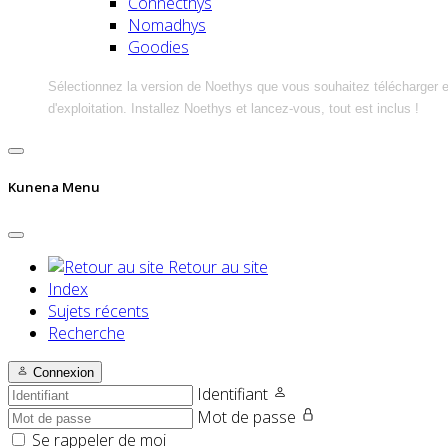
Connecthys
Nomadhys
Goodies
Sélectionnez la version de Noethys que vous souhaitez télécharger 
d'exploitation. Installez Noethys et lancez-vous, tout est inclus !
Kunena Menu
Retour au site
Index
Sujets récents
Recherche
Connexion
Identifiant
Mot de passe
Se rappeler de moi