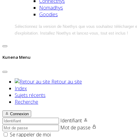
Connecthys
Nomadhys
Goodies
Sélectionnez la version de Noethys que vous souhaitez télécharger 
d'exploitation. Installez Noethys et lancez-vous, tout est inclus !
Kunena Menu
Retour au site
Index
Sujets récents
Recherche
Connexion
Identifiant
Mot de passe
Se rappeler de moi