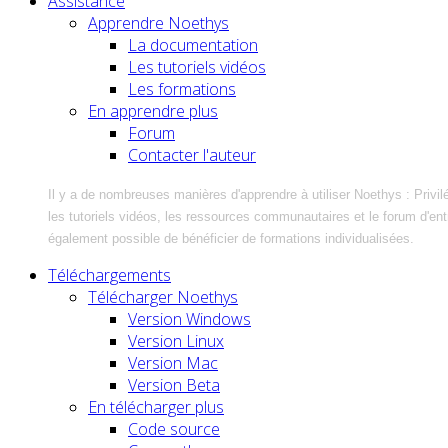
Assistance
Apprendre Noethys
La documentation
Les tutoriels vidéos
Les formations
En apprendre plus
Forum
Contacter l'auteur
Il y a de nombreuses manières d'apprendre à utiliser Noethys : Privil
les tutoriels vidéos, les ressources communautaires et le forum d'entra
également possible de bénéficier de formations individualisées.
Téléchargements
Télécharger Noethys
Version Windows
Version Linux
Version Mac
Version Beta
En télécharger plus
Code source