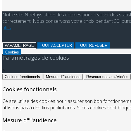
Notre site Noethys utilise des cookies pour réaliser des stati
correctement. Nous conservons votre choix pendant 30 jours. 
plus
PARAMETRAGE
TOUT ACCEPTER
TOUT REFUSER
Cookies
Paramétrages de cookies
×
Cookies fonctionnels
Mesure d"'"audience
Réseaux sociaux/Vidéos
Cookies fonctionnels
Ce site utilise des cookies pour assurer son bon fonctionnem
utilisons pas à des fins publicitaires. Si ces cookies sont bloq
Mesure d"'"audience