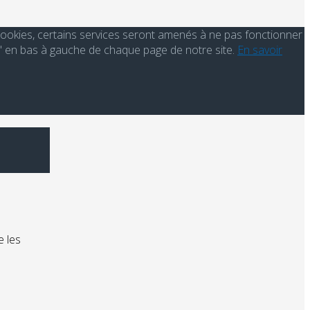
s cookies, certains services seront amenés à ne pas fonctionner
' en bas à gauche de chaque page de notre site.
En savoir
e les