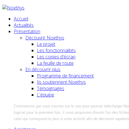
Accueil
Actualités
Présentation
Découvrir Noethys
Le projet
Les fonctionnalités
Les copies d'écran
La feuille de route
En découvrir plus
Programme de financement
Ils soutiennent Noethys
Témoignages
L'équipe
Commencez par vous inscrire sur le site pour pouvoir télécharger No
logiciel pour la première fois, il vous proposera d'ouvrir l'un des fic
celui qui correspond le plus à votre activité afin de découvrir rapidem