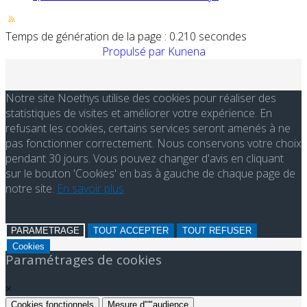
Temps de génération de la page : 0.210 secondes
Propulsé par
Kunena
Notre site Noethys utilise des cookies pour réaliser des
statistiques de visites et améliorer votre expérience. En
refusant les cookies, certains services seront amenés à ne
pas fonctionner correctement. Nous conservons votre choix
pendant 30 jours. Vous pouvez changer d'avis en cliquant
sur le bouton 'Cookies' en bas à gauche de chaque page de
notre site.
En savoir plus
PARAMETRAGE
TOUT ACCEPTER
TOUT REFUSER
Cookies
Paramétrages de cookies
×
Cookies fonctionnels
Mesure d"'"audience