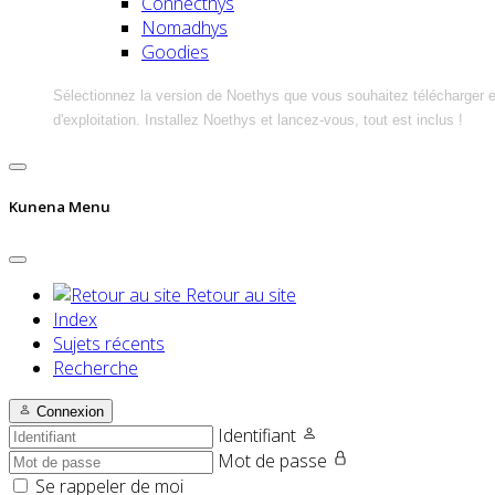
Connecthys
Nomadhys
Goodies
Sélectionnez la version de Noethys que vous souhaitez télécharger 
d'exploitation. Installez Noethys et lancez-vous, tout est inclus !
Kunena Menu
Retour au site
Index
Sujets récents
Recherche
Connexion
Identifiant
Mot de passe
Se rappeler de moi