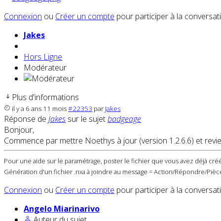
Connexion
ou
Créer un compte
pour participer à la conversat
Jakes
Hors Ligne
Modérateur
Plus d'informations
il y a 6 ans 11 mois
#22353
par
Jakes
Réponse de
Jakes
sur le sujet
badgeage
Bonjour,
Commence par mettre Noethys à jour (version 1.2.6.6) et revie
Pour une aide sur le paramétrage, poster le fichier que vous avez déjà créé
Génération d'un fichier .nxa à joindre au message = Action/Répondre/Pièce
Connexion
ou
Créer un compte
pour participer à la conversat
Angelo Miarinarivo
Auteur du sujet