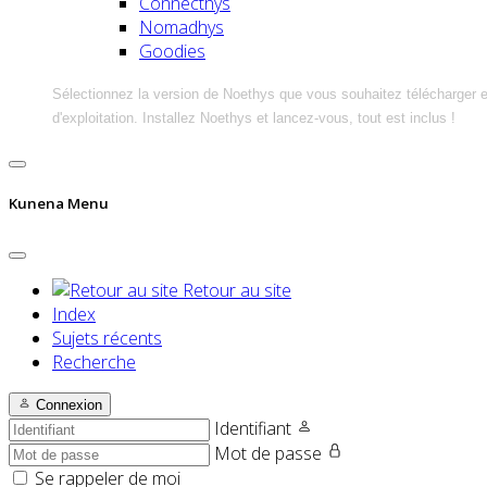
Connecthys
Nomadhys
Goodies
Sélectionnez la version de Noethys que vous souhaitez télécharger 
d'exploitation. Installez Noethys et lancez-vous, tout est inclus !
Kunena Menu
Retour au site
Index
Sujets récents
Recherche
Connexion
Identifiant
Mot de passe
Se rappeler de moi