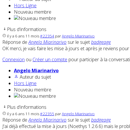
Hors Ligne
Nouveau membre
Plus d'informations
il y a 6 ans 11 mois
#22354
par
Angelo Miarinarivo
Réponse de
Angelo Miarinarivo
sur le sujet
badgeage
OK merci, je vais faire les mise à jours et après je reviens pou
Connexion
ou
Créer un compte
pour participer à la conversat
Angelo Miarinarivo
Auteur du sujet
Hors Ligne
Nouveau membre
Plus d'informations
il y a 6 ans 11 mois
#22355
par
Angelo Miarinarivo
Réponse de
Angelo Miarinarivo
sur le sujet
badgeage
J'ai déjà effectué la mise à jours (Noethys 1.2.6.6) mais le p