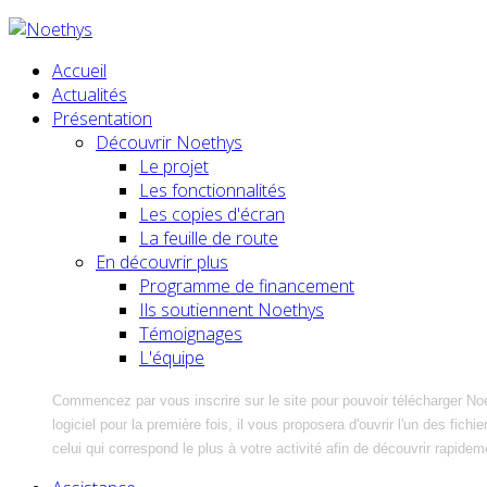
Accueil
Actualités
Présentation
Découvrir Noethys
Le projet
Les fonctionnalités
Les copies d'écran
La feuille de route
En découvrir plus
Programme de financement
Ils soutiennent Noethys
Témoignages
L'équipe
Commencez par vous inscrire sur le site pour pouvoir télécharger No
logiciel pour la première fois, il vous proposera d'ouvrir l'un des fic
celui qui correspond le plus à votre activité afin de découvrir rapidem