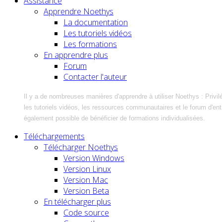
Assistance
Apprendre Noethys
La documentation
Les tutoriels vidéos
Les formations
En apprendre plus
Forum
Contacter l'auteur
Il y a de nombreuses manières d'apprendre à utiliser Noethys : Privil
les tutoriels vidéos, les ressources communautaires et le forum d'entra
également possible de bénéficier de formations individualisées.
Téléchargements
Télécharger Noethys
Version Windows
Version Linux
Version Mac
Version Beta
En télécharger plus
Code source