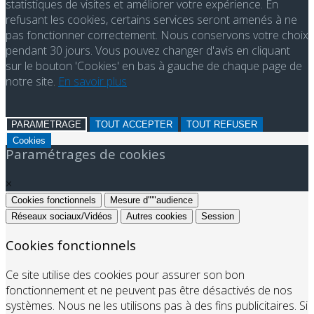
statistiques de visites et améliorer votre expérience. En
refusant les cookies, certains services seront amenés à ne
pas fonctionner correctement. Nous conservons votre choix
pendant 30 jours. Vous pouvez changer d'avis en cliquant
sur le bouton 'Cookies' en bas à gauche de chaque page de
notre site.
En savoir plus
PARAMETRAGE
TOUT ACCEPTER
TOUT REFUSER
Cookies
Paramétrages de cookies
×
Cookies fonctionnels
Mesure d"'"audience
Réseaux sociaux/Vidéos
Autres cookies
Session
Cookies fonctionnels
Ce site utilise des cookies pour assurer son bon
fonctionnement et ne peuvent pas être désactivés de nos
systèmes. Nous ne les utilisons pas à des fins publicitaires. Si