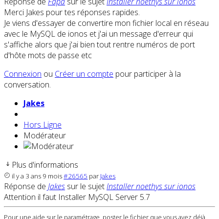
Réponse de
Fapa
sur le sujet
Installer noethys sur ionos
Merci Jakes pour tes réponses rapides.
Je viens d'essayer de convertire mon fichier local en réseau
avec le MySQL de ionos et j'ai un message d'erreur qui
s'affiche alors que j'ai bien tout rentre numéros de port
d'hôte mots de passe etc
Connexion
ou
Créer un compte
pour participer à la
conversation.
Jakes
Hors Ligne
Modérateur
Plus d'informations
il y a 3 ans 9 mois
#26565
par
Jakes
Réponse de
Jakes
sur le sujet
Installer noethys sur ionos
Attention il faut Installer MySQL Server 5.7
Pour une aide sur le paramétrage, poster le fichier que vous avez déjà