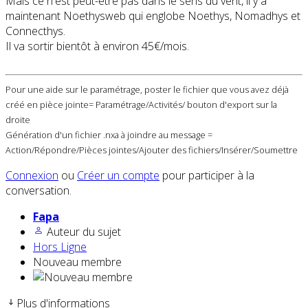
Mais ce n'est peut-être pas dans le sens du vent, il y a
maintenant Noethysweb qui englobe Noethys, Nomadhys et
Connecthys.
Il va sortir bientôt à environ 45€/mois.
Pour une aide sur le paramétrage, poster le fichier que vous avez déjà
créé en pièce jointe= Paramétrage/Activités/ bouton d'export sur la
droite
Génération d'un fichier .nxa à joindre au message =
Action/Répondre/Pièces jointes/Ajouter des fichiers/Insérer/Soumettre
Connexion
ou
Créer un compte
pour participer à la
conversation.
Fapa
Auteur du sujet
Hors Ligne
Nouveau membre
Plus d'informations