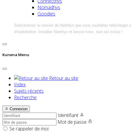
Connecthys
Nomadhys
Goodies
Sélectionnez la version de Noethys que vous souhaitez télécharger 
d'exploitation. Installez Noethys et lancez-vous, tout est inclus !
Kunena Menu
Retour au site
Index
Sujets récents
Recherche
Connexion
Identifiant
Mot de passe
Se rappeler de moi