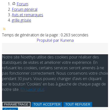
Forum
Forum général
Avis et remarques
grille grisée
Temps de génération de la page : 0.263 secondes
Propulsé par
Kunena
Notre site Noethys utilise des cookies pour réaliser des
statistiques de visites et améliorer votre expérience. En
refusant les cookies, certains services seront amenés à ne
pas fonctionner correctement. Nous conservons votre choix
pendant 30 jours. Vous pouvez changer d'avis en cliquant
sur le bouton 'Cookies' en bas à gauche de chaque page de
notre site.
En savoir plus
PARAMETRAGE
TOUT ACCEPTER
TOUT REFUSER