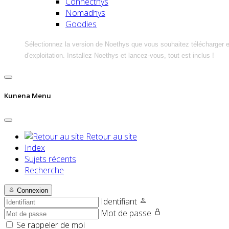
Connecthys
Nomadhys
Goodies
Sélectionnez la version de Noethys que vous souhaitez télécharger 
d'exploitation. Installez Noethys et lancez-vous, tout est inclus !
Kunena Menu
Retour au site
Index
Sujets récents
Recherche
Connexion
Identifiant
Mot de passe
Se rappeler de moi