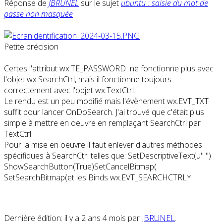
Réponse de
JBRUNEL
sur le sujet
ubuntu : saisie du mot de
passe non masquée
Petite précision
Certes l'attribut wx.TE_PASSWORD ne fonctionne plus avec
l'objet wx.SearchCtrl, mais il fonctionne toujours
correctement avec l'objet wx.TextCtrl.
Le rendu est un peu modifié mais l'évènement wx.EVT_TXT
suffit pour lancer OnDoSearch. J'ai trouvé que c'était plus
simple à mettre en oeuvre en remplaçant SearchCtrl par
TextCtrl.
Pour la mise en oeuvre il faut enlever d'autres méthodes
spécifiques à SearchCtrl telles que: SetDescriptiveText(u" ")
ShowSearchButton(True)SetCancelBitmap(
SetSearchBitmap(et les Binds wx.EVT_SEARCHCTRL*
Dernière édition: il y a 2 ans 4 mois par
JBRUNEL
.