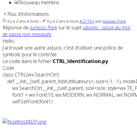
Plus d'informations
il y a 2 ans 4 mois
-
il y a 2 ans 4 mois
#27701
par
Jurassic Pork
Réponse de
Jurassic Pork
sur le sujet
ubuntu : saisie du mot
de passe non masquée
Hello,
j'ai trouvé une autre astuce, c'est d'utiliser une police de
symbole pour le contrôle .
Le code dans le fichier
CTRL_Identification.py
:
Code:
class CTRL(wx.SearchCtrl):

    def __init__(self, parent, listeUtilisateurs=, size=(-1, -1), mo
        wx.SearchCtrl.__init__(self, parent, size=size, style
        font1 = wx.Font(10, wx.MODERN, wx.NORMAL, wx.NORMA
        self.SetFont(font1)