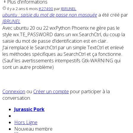
Plus d'informations
il y a 2 ans 6 mois
#27490
par
JBRUNEL
ubuntu : saisie du mot de passe non masquée
a été créé par
JBRUNEL
Avec ubuntu 20 ou 22 wxPython Phoenix ne gère pas le
style wx.TE_PASSWORD dans un wx.SearchCtrl, du coup la
saisie du mot de passe d'identification est en clair..
J'ai remplacé le SearchCtrl par un simple TextCtrl et enlevé
les méthodes spécifiques au SearchCtrl et ça fonctionne.
(Sauf les avertissements intempestifs Gtk-WARNING qui
sont un autre problème)
Connexion
ou
Créer un compte
pour participer à la
conversation.
Jurassic Pork
Hors Ligne
Nouveau membre