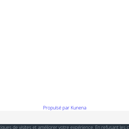
Propulsé par
Kunena
stiques de visites et améliorer votre expérience. En refusant le