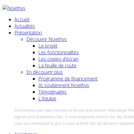
Accueil
Actualités
Présentation
Découvrir Noethys
Le projet
Les fonctionnalités
Les copies d'écran
La feuille de route
En découvrir plus
Programme de financement
Ils soutiennent Noethys
Témoignages
L'équipe
Commencez par vous inscrire sur le site pour pouvoir télécharger No
logiciel pour la première fois, il vous proposera d'ouvrir l'un des fic
celui qui correspond le plus à votre activité afin de découvrir rapidem