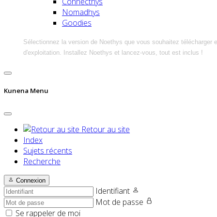
Connecthys
Nomadhys
Goodies
Sélectionnez la version de Noethys que vous souhaitez télécharger 
d'exploitation. Installez Noethys et lancez-vous, tout est inclus !
Kunena Menu
Retour au site
Index
Sujets récents
Recherche
Connexion
Identifiant
Mot de passe
Se rappeler de moi