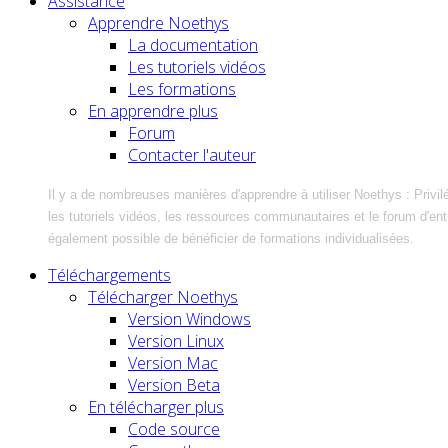
Assistance
Apprendre Noethys
La documentation
Les tutoriels vidéos
Les formations
En apprendre plus
Forum
Contacter l'auteur
Il y a de nombreuses manières d'apprendre à utiliser Noethys : Privil
les tutoriels vidéos, les ressources communautaires et le forum d'entra
également possible de bénéficier de formations individualisées.
Téléchargements
Télécharger Noethys
Version Windows
Version Linux
Version Mac
Version Beta
En télécharger plus
Code source