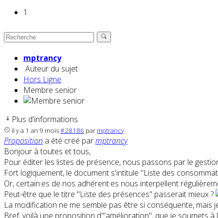
1
mptrancy
Auteur du sujet
Hors Ligne
Membre senior
Plus d'informations
il y a 1 an 9 mois
#28186
par
mptrancy
Proposition
a été créé par
mptrancy
Bonjour à toutes et tous,
Pour éditer les listes de présence, nous passons par le gest
Fort logiquement, le document s'intitule "Liste des consommat
Or, certain·es de nos adhérent·es nous interpellent régulièrem
Peut-être que le titre "Liste des présences" passerait mieux ?
La modification ne me semble pas être si conséquente, mais je
Bref, voilà une proposition d'"amélioration", que je soumets 