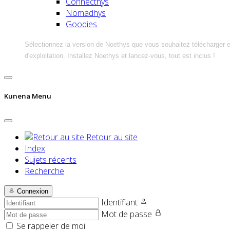
Connecthys
Nomadhys
Goodies
Sélectionnez la version de Noethys que vous souhaitez télécharger 
d'exploitation. Installez Noethys et lancez-vous, tout est inclus !
Kunena Menu
Retour au site
Index
Sujets récents
Recherche
Connexion
Identifiant
Mot de passe
Se rappeler de moi