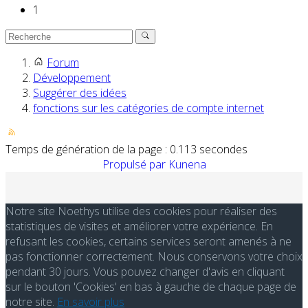
1
Forum
Développement
Suggérer des idées
fonctions sur les catégories de compte internet
Temps de génération de la page : 0.113 secondes
Propulsé par
Kunena
Notre site Noethys utilise des cookies pour réaliser des
statistiques de visites et améliorer votre expérience. En
refusant les cookies, certains services seront amenés à ne
pas fonctionner correctement. Nous conservons votre choix
pendant 30 jours. Vous pouvez changer d'avis en cliquant
sur le bouton 'Cookies' en bas à gauche de chaque page de
notre site.
En savoir plus