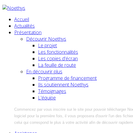
Accueil
Actualités
Présentation
Découvrir Noethys
Le projet
Les fonctionnalités
Les copies d'écran
La feuille de route
En découvrir plus
Programme de financement
Ils soutiennent Noethys
Témoignages
L'équipe
Commencez par vous inscrire sur le site pour pouvoir télécharger No
logiciel pour la première fois, il vous proposera d'ouvrir l'un des fic
celui qui correspond le plus à votre activité afin de découvrir rapidem