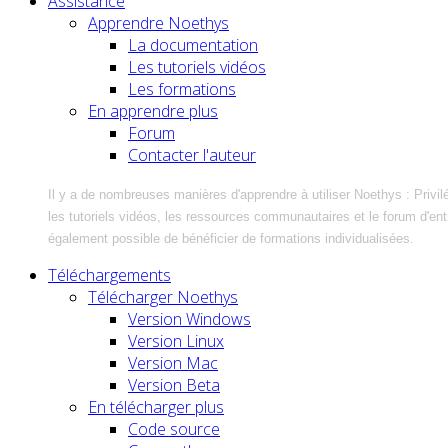
Assistance
Apprendre Noethys
La documentation
Les tutoriels vidéos
Les formations
En apprendre plus
Forum
Contacter l'auteur
Il y a de nombreuses manières d'apprendre à utiliser Noethys : Privil
les tutoriels vidéos, les ressources communautaires et le forum d'entra
également possible de bénéficier de formations individualisées.
Téléchargements
Télécharger Noethys
Version Windows
Version Linux
Version Mac
Version Beta
En télécharger plus
Code source