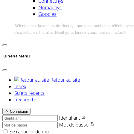
Connecthys
Nomadhys
Goodies
Sélectionnez la version de Noethys que vous souhaitez télécharger 
d'exploitation. Installez Noethys et lancez-vous, tout est inclus !
Kunena Menu
Retour au site
Index
Sujets récents
Recherche
Connexion
Identifiant
Mot de passe
Se rappeler de moi