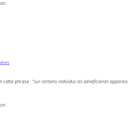
ion.
ières
 cette phrase : "
sur certains individus les bénéficiaires appara
ion.