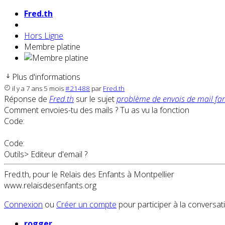
Fred.th
Hors Ligne
Membre platine
Plus d'informations
il y a 7 ans 5 mois
#21488
par
Fred.th
Réponse de
Fred.th
sur le sujet
problème de envois de mail fam
Comment envoies-tu des mails ? Tu as vu la fonction
Code:
Code:
Outils> Editeur d'email ?
Fred.th, pour le Relais des Enfants à Montpellier
www.relaisdesenfants.org
Connexion
ou
Créer un compte
pour participer à la conversat
rogger