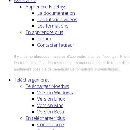
Assistance
Apprendre Noethys
La documentation
Les tutoriels vidéos
Les formations
En apprendre plus
Forum
Contacter l'auteur
Il y a de nombreuses manières d'apprendre à utiliser Noethys : Privil
les tutoriels vidéos, les ressources communautaires et le forum d'entra
également possible de bénéficier de formations individualisées.
Téléchargements
Télécharger Noethys
Version Windows
Version Linux
Version Mac
Version Beta
En télécharger plus
Code source