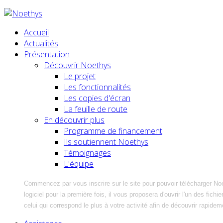
Accueil
Actualités
Présentation
Découvrir Noethys
Le projet
Les fonctionnalités
Les copies d'écran
La feuille de route
En découvrir plus
Programme de financement
Ils soutiennent Noethys
Témoignages
L'équipe
Commencez par vous inscrire sur le site pour pouvoir télécharger No
logiciel pour la première fois, il vous proposera d'ouvrir l'un des fic
celui qui correspond le plus à votre activité afin de découvrir rapidem