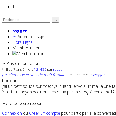
1
rogger
Auteur du sujet
Hors Ligne
Membre junior
Plus d'informations
il y a 7 ans 5 mois
#21485
par
rogger
problème de envois de mail famille
a été créé par
rogger
bonjour,
J'ai un petit soucis sur noethys, quand j'envois un mail à une f
Y a t il un moyen pour que les deux parents reçoivent le mail ?
Merci de votre retour
Connexion
ou
Créer un compte
pour participer à la conversat