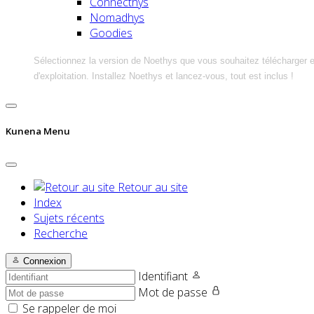
Connecthys
Nomadhys
Goodies
Sélectionnez la version de Noethys que vous souhaitez télécharger 
d'exploitation. Installez Noethys et lancez-vous, tout est inclus !
Kunena Menu
Retour au site
Index
Sujets récents
Recherche
Connexion
Identifiant
Mot de passe
Se rappeler de moi