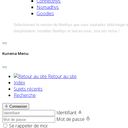
Connecthys
Nomadhys
Goodies
Sélectionnez la version de Noethys que vous souhaitez télécharger 
d'exploitation. Installez Noethys et lancez-vous, tout est inclus !
Kunena Menu
Retour au site
Index
Sujets récents
Recherche
Connexion
Identifiant
Mot de passe
Se rappeler de moi