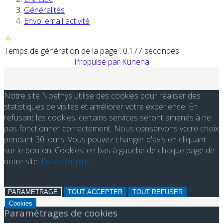
Généralités
Envoi email activité
Temps de génération de la page : 0.177 secondes
Propulsé par
Kunena
Notre site Noethys utilise des cookies pour réaliser des
statistiques de visites et améliorer votre expérience. En
refusant les cookies, certains services seront amenés à ne
pas fonctionner correctement. Nous conservons votre choix
pendant 30 jours. Vous pouvez changer d'avis en cliquant
sur le bouton 'Cookies' en bas à gauche de chaque page de
notre site.
En savoir plus
PARAMETRAGE
TOUT ACCEPTER
TOUT REFUSER
Cookies
Paramétrages de cookies