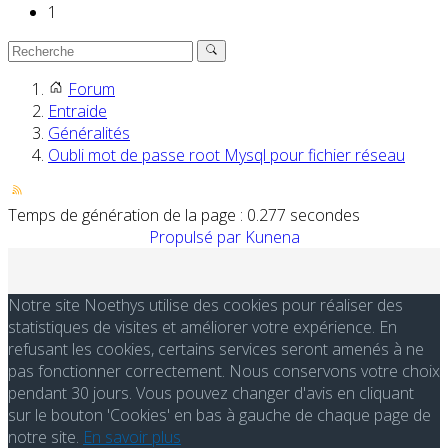
1
Forum
Entraide
Généralités
Oubli mot de passe root Mysql pour fichier réseau
Temps de génération de la page : 0.277 secondes
Propulsé par
Kunena
Notre site Noethys utilise des cookies pour réaliser des
statistiques de visites et améliorer votre expérience. En
refusant les cookies, certains services seront amenés à ne
pas fonctionner correctement. Nous conservons votre choix
pendant 30 jours. Vous pouvez changer d'avis en cliquant
sur le bouton 'Cookies' en bas à gauche de chaque page de
notre site.
En savoir plus