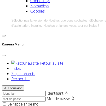
Connecthys
Nomadhys
Goodies
Sélectionnez la version de Noethys que vous souhaitez télécharger 
d'exploitation. Installez Noethys et lancez-vous, tout est inclus !
Kunena Menu
Retour au site
Index
Sujets récents
Recherche
Connexion
Identifiant
Mot de passe
Se rappeler de moi