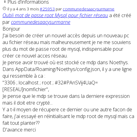
Plus d'informations
il y a 4 ans 3 mois
#25953
par
communedesaacysurmarne
Oubli mot de passe root Mysql pour fichier réseau
a été créé
par
communedesaacysurmarne
Bonjour
J'ai besoin de créer un nouvel accès depuis un nouveau pc
au fichier réseau mais malheureusement je ne me souviens
plus du mot de passe root de mysql, indispensable pour
créer ce nouvel acces réseau.
Je pense avoir trouvé où est stocké ce mdp dans Noethys.
Dans AppData/Roaming/Noethys/config.json, il y a une ligne
qui ressemble à ca :
"3306 ; localhost ; root ; #32#PAnSVij4UaQ=
[RESEAU]nomfichier",
Je pense que le mdp se trouve dans la derniere expression
mais il doit etre crypté...
Y a t-il moyen de récupere ce dernier ou une autre facon de
faire, j'ai essayé en réinitialisant le mdp root de mysql mais ca
fait tout planter??
D'avance merci