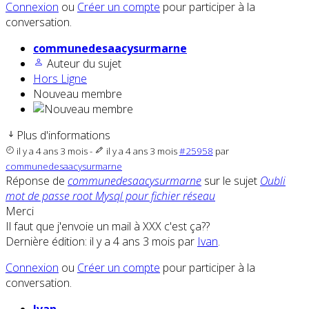
Connexion
ou
Créer un compte
pour participer à la
conversation.
communedesaacysurmarne
Auteur du sujet
Hors Ligne
Nouveau membre
Plus d'informations
il y a 4 ans 3 mois
-
il y a 4 ans 3 mois
#25958
par
communedesaacysurmarne
Réponse de
communedesaacysurmarne
sur le sujet
Oubli
mot de passe root Mysql pour fichier réseau
Merci
Il faut que j'envoie un mail à XXX c'est ça??
Dernière édition: il y a 4 ans 3 mois par
Ivan
.
Connexion
ou
Créer un compte
pour participer à la
conversation.