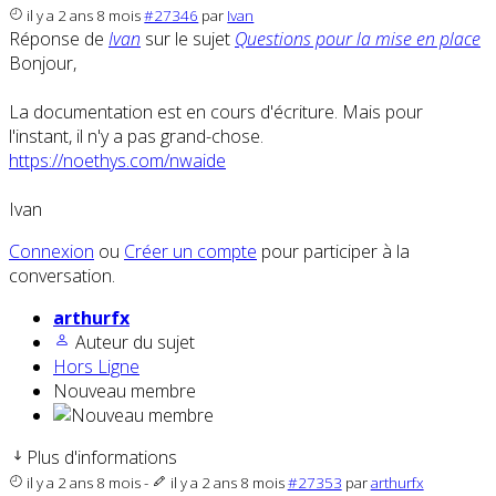
il y a 2 ans 8 mois
#27346
par
Ivan
Réponse de
Ivan
sur le sujet
Questions pour la mise en place
Bonjour,
La documentation est en cours d'écriture. Mais pour
l'instant, il n'y a pas grand-chose.
https://noethys.com/nwaide
Ivan
Connexion
ou
Créer un compte
pour participer à la
conversation.
arthurfx
Auteur du sujet
Hors Ligne
Nouveau membre
Plus d'informations
il y a 2 ans 8 mois
-
il y a 2 ans 8 mois
#27353
par
arthurfx