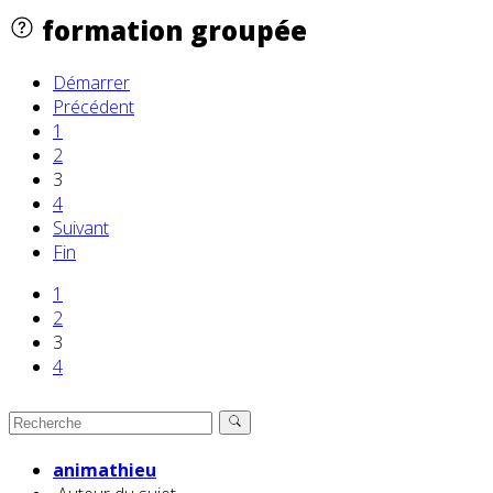
formation groupée
Démarrer
Précédent
1
2
3
4
Suivant
Fin
1
2
3
4
animathieu