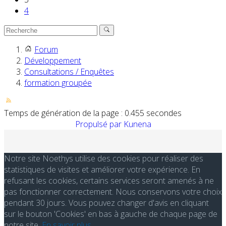
4
Forum
Développement
Consultations / Enquêtes
formation groupée
Temps de génération de la page : 0.455 secondes
Propulsé par
Kunena
Notre site Noethys utilise des cookies pour réaliser des
statistiques de visites et améliorer votre expérience. En
refusant les cookies, certains services seront amenés à ne
pas fonctionner correctement. Nous conservons votre choix
pendant 30 jours. Vous pouvez changer d'avis en cliquant
sur le bouton 'Cookies' en bas à gauche de chaque page de
notre site.
En savoir plus