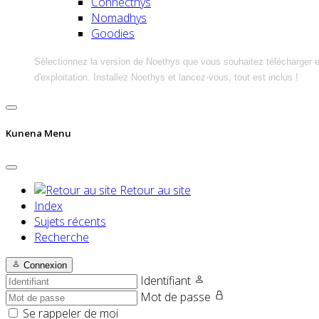
Connecthys
Nomadhys
Goodies
Sélectionnez la version de Noethys que vous souhaitez télécharger 
d'exploitation. Installez Noethys et lancez-vous, tout est inclus !
Kunena Menu
Retour au site
Index
Sujets récents
Recherche
Connexion
Identifiant
Mot de passe
Se rappeler de moi