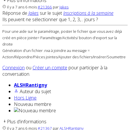
Plus d'informations
il y a 7 ans 6 mois
#21366
par
Jakes
Réponse de
Jakes
sur le sujet
Inscriptions à la semaine
Ils peuvent ne sélectionner que 1, 2, 3,... jours ?
Pour une aide sur le paramétrage, poster le fichier que vous avez déjà
créé en pièce jointe= Paramétrage/Activités/ bouton d'export sur la
droite
Génération d'un fichier .nxa à joindre au message =
Action/Répondre/Pièces jointes/Ajouter des fichiers/Insérer/Soumettre
Connexion
ou
Créer un compte
pour participer à la
conversation.
ALSHRantigny
Auteur du sujet
Hors Ligne
Nouveau membre
Plus d'informations
il y a 7 ans 6 mois
#21367
par
ALSHRantigny