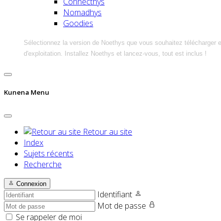
Connecthys
Nomadhys
Goodies
Sélectionnez la version de Noethys que vous souhaitez télécharger 
d'exploitation. Installez Noethys et lancez-vous, tout est inclus !
Kunena Menu
Retour au site
Index
Sujets récents
Recherche
Connexion
Identifiant
Mot de passe
Se rappeler de moi