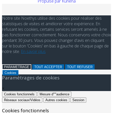
Propulsé par
Kunena
Notre site Noethys utilise des cookies pour réaliser des
statistiques de visites et améliorer votre expérience. En
refusant les cookies, certains services seront amenés à ne
pas fonctionner correctement. Nous conservons votre choix
pendant 30 jours. Vous pouvez changer d'avis en cliquant
sur le bouton 'Cookies' en bas à gauche de chaque page de
notre site.
En savoir plus
PARAMETRAGE
TOUT ACCEPTER
TOUT REFUSER
Cookies
Paramétrages de cookies
×
Cookies fonctionnels
Mesure d"'"audience
Réseaux sociaux/Vidéos
Autres cookies
Session
Cookies fonctionnels