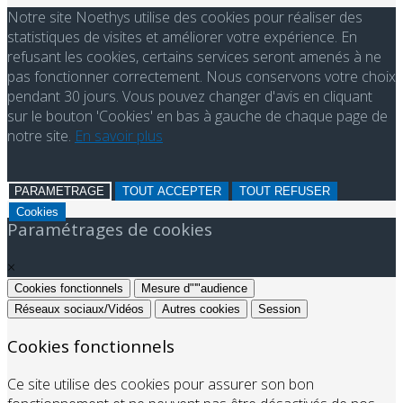
Notre site Noethys utilise des cookies pour réaliser des
statistiques de visites et améliorer votre expérience. En
refusant les cookies, certains services seront amenés à ne
pas fonctionner correctement. Nous conservons votre choix
pendant 30 jours. Vous pouvez changer d'avis en cliquant
sur le bouton 'Cookies' en bas à gauche de chaque page de
notre site.
En savoir plus
PARAMETRAGE
TOUT ACCEPTER
TOUT REFUSER
Cookies
Paramétrages de cookies
×
Cookies fonctionnels
Mesure d"'"audience
Réseaux sociaux/Vidéos
Autres cookies
Session
Cookies fonctionnels
Ce site utilise des cookies pour assurer son bon