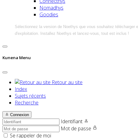
Connecthys
Nomadhys
Goodies
Sélectionnez la version de Noethys que vous souhaitez télécharger 
d'exploitation. Installez Noethys et lancez-vous, tout est inclus !
Kunena Menu
Retour au site
Index
Sujets récents
Recherche
Connexion
Identifiant
Mot de passe
Se rappeler de moi