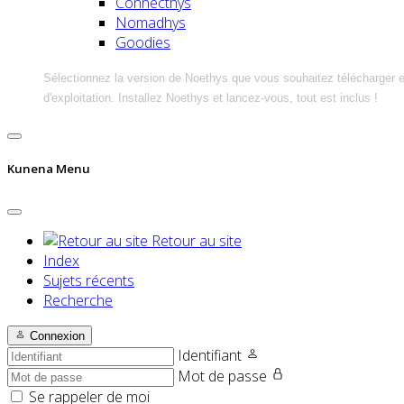
Connecthys
Nomadhys
Goodies
Sélectionnez la version de Noethys que vous souhaitez télécharger 
d'exploitation. Installez Noethys et lancez-vous, tout est inclus !
Kunena Menu
Retour au site
Index
Sujets récents
Recherche
Connexion
Identifiant
Mot de passe
Se rappeler de moi