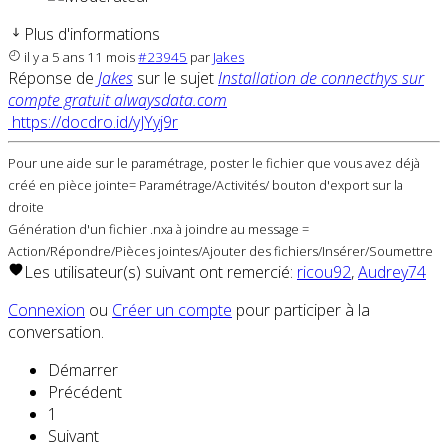
Plus d'informations
il y a 5 ans 11 mois
#23945
par
Jakes
Réponse de
Jakes
sur le sujet
Installation de connecthys sur
compte gratuit alwaysdata.com
https://docdro.id/yJYyj9r
Pour une aide sur le paramétrage, poster le fichier que vous avez déjà
créé en pièce jointe= Paramétrage/Activités/ bouton d'export sur la
droite
Génération d'un fichier .nxa à joindre au message =
Action/Répondre/Pièces jointes/Ajouter des fichiers/Insérer/Soumettre
Les utilisateur(s) suivant ont remercié:
ricou92
,
Audrey74
Connexion
ou
Créer un compte
pour participer à la
conversation.
Démarrer
Précédent
1
Suivant