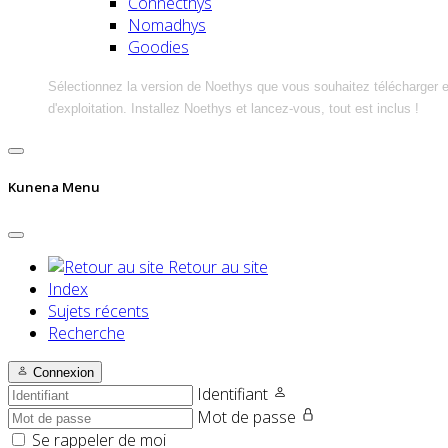
Connecthys
Nomadhys
Goodies
Sélectionnez la version de Noethys que vous souhaitez télécharger 
d'exploitation. Installez Noethys et lancez-vous, tout est inclus !
Kunena Menu
Retour au site
Index
Sujets récents
Recherche
Connexion
Identifiant
Mot de passe
Se rappeler de moi