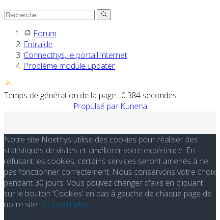
Forum
Entraide
Connecthys, le portail internet
Problème module updater
Temps de génération de la page : 0.384 secondes
Propulsé par
Kunena
Notre site Noethys utilise des cookies pour réaliser des
statistiques de visites et améliorer votre expérience. En
refusant les cookies, certains services seront amenés à ne
pas fonctionner correctement. Nous conservons votre choix
pendant 30 jours. Vous pouvez changer d'avis en cliquant
sur le bouton 'Cookies' en bas à gauche de chaque page de
notre site.
En savoir plus