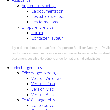
Assistance
Apprendre Noethys
La documentation
Les tutoriels vidéos
Les formations
En apprendre plus
Forum
Contacter l'auteur
Il y a de nombreuses manières d'apprendre à utiliser Noethys : Privil
les tutoriels vidéos, les ressources communautaires et le forum d'entra
également possible de bénéficier de formations individualisées.
Téléchargements
Télécharger Noethys
Version Windows
Version Linux
Version Mac
Version Beta
En télécharger plus
Code source