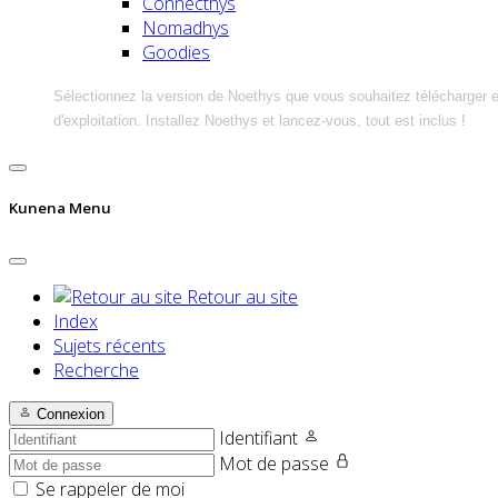
Connecthys
Nomadhys
Goodies
Sélectionnez la version de Noethys que vous souhaitez télécharger 
d'exploitation. Installez Noethys et lancez-vous, tout est inclus !
Kunena Menu
Retour au site
Index
Sujets récents
Recherche
Connexion
Identifiant
Mot de passe
Se rappeler de moi