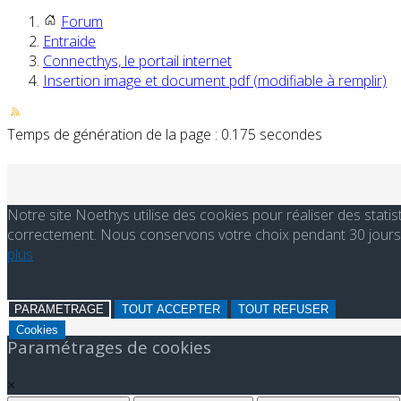
Forum
Entraide
Connecthys, le portail internet
Insertion image et document pdf (modifiable à remplir)
Temps de génération de la page : 0.175 secondes
Notre site Noethys utilise des cookies pour réaliser des stati
correctement. Nous conservons votre choix pendant 30 jours. 
plus
PARAMETRAGE
TOUT ACCEPTER
TOUT REFUSER
Cookies
Paramétrages de cookies
×