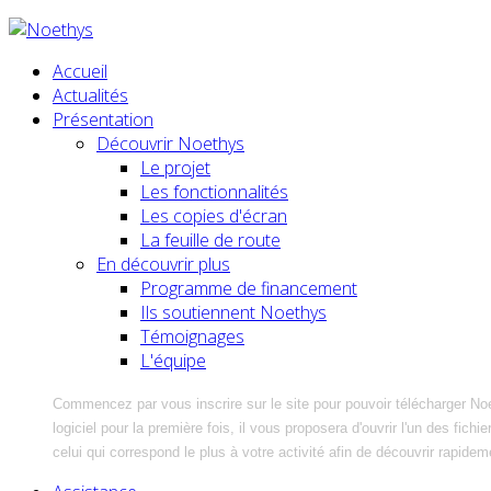
Accueil
Actualités
Présentation
Découvrir Noethys
Le projet
Les fonctionnalités
Les copies d'écran
La feuille de route
En découvrir plus
Programme de financement
Ils soutiennent Noethys
Témoignages
L'équipe
Commencez par vous inscrire sur le site pour pouvoir télécharger No
logiciel pour la première fois, il vous proposera d'ouvrir l'un des fic
celui qui correspond le plus à votre activité afin de découvrir rapidem