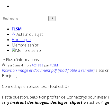
1
FLSM
Auteur du sujet
Hors Ligne
Membre senior
Plus d'informations
il y a 5 ans 4 mois
#24833
par
FLSM
Insertion image et document pdf (modifiable à remplir)
a été c
Bonjour,
Connecthys en phase test - tout est Ok
Petite question, peux t-on profiter de Connecthys pour aviser 
en
y insérant des images, des logos, clipart o
u autres ?
ge