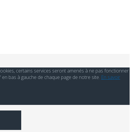
s cookies, certains services seront amenés à ne pas fonctionner
' en bas à gauche de chaque page de notre site.
En savoir