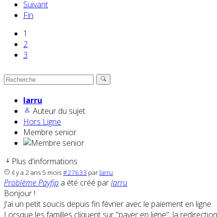
Suivant
Fin
1
2
3
larru
Auteur du sujet
Hors Ligne
Membre senior
Plus d'informations
il y a 2 ans 5 mois
#27633
par
larru
Problème Payfip
a été créé par
larru
Bonjour !
J'ai un petit soucis depuis fin février avec le paiement en ligne.
Lorsque les familles cliquent sur "payer en ligne", la redirecti