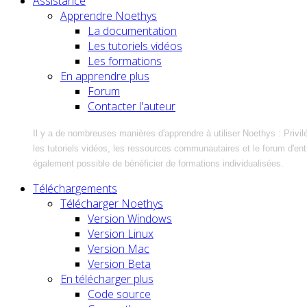
Assistance
Apprendre Noethys
La documentation
Les tutoriels vidéos
Les formations
En apprendre plus
Forum
Contacter l'auteur
Il y a de nombreuses manières d'apprendre à utiliser Noethys : Privil
les tutoriels vidéos, les ressources communautaires et le forum d'entra
également possible de bénéficier de formations individualisées.
Téléchargements
Télécharger Noethys
Version Windows
Version Linux
Version Mac
Version Beta
En télécharger plus
Code source