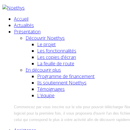
Accueil
Actualités
Présentation
Découvrir Noethys
Le projet
Les fonctionnalités
Les copies d'écran
La feuille de route
En découvrir plus
Programme de financement
Ils soutiennent Noethys
Témoignages
L'équipe
Commencez par vous inscrire sur le site pour pouvoir télécharger No
logiciel pour la première fois, il vous proposera d'ouvrir l'un des fic
celui qui correspond le plus à votre activité afin de découvrir rapidem