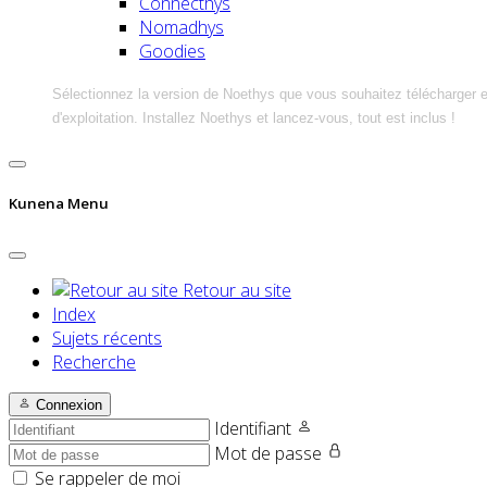
Connecthys
Nomadhys
Goodies
Sélectionnez la version de Noethys que vous souhaitez télécharger 
d'exploitation. Installez Noethys et lancez-vous, tout est inclus !
Kunena Menu
Retour au site
Index
Sujets récents
Recherche
Connexion
Identifiant
Mot de passe
Se rappeler de moi