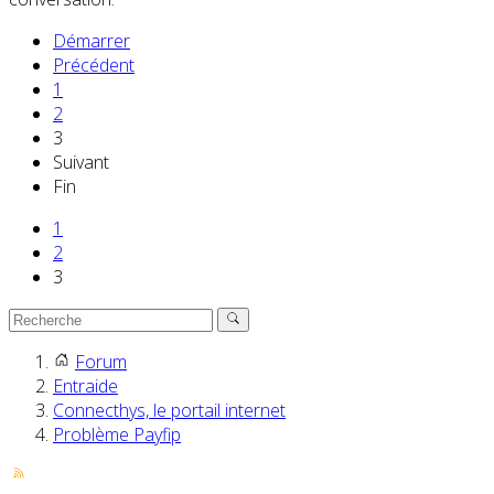
Démarrer
Précédent
1
2
3
Suivant
Fin
1
2
3
Forum
Entraide
Connecthys, le portail internet
Problème Payfip