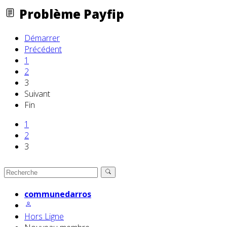
Problème Payfip
Démarrer
Précédent
1
2
3
Suivant
Fin
1
2
3
communedarros
Hors Ligne