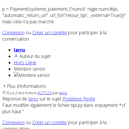
p = Payment(systeme_paiement, {'numcli': regie.numclitipi,
"automatic_return_url": url_for('retour_tipi', _external=True)})"
mais cela n'a pas marché.
Connexion
ou
Créer un compte
pour participer à la
conversation.
larru
Auteur du sujet
Hors Ligne
Membre senior
Plus d'informations
il y a 2 ans 4 mois
#27723
par
larru
Réponse de
larru
sur le sujet
Problème Payfip
Faut modifier également le fichier tipi.py dans eopayment *cf
plus haut "
Connexion
ou
Créer un compte
pour participer à la
conversation.