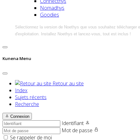
Connecthys
Nomadhys
Goodies
Sélectionnez la version de Noethys que vous souhaitez télécharger 
d'exploitation. Installez Noethys et lancez-vous, tout est inclus !
Kunena Menu
Retour au site
Index
Sujets récents
Recherche
Connexion
Identifiant
Mot de passe
Se rappeler de moi