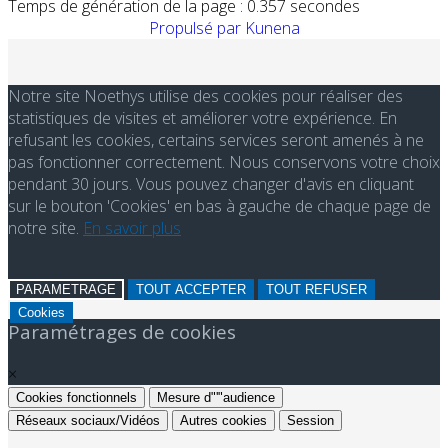
Temps de génération de la page : 0.357 secondes
Propulsé par
Kunena
Notre site Noethys utilise des cookies pour réaliser des
statistiques de visites et améliorer votre expérience. En
refusant les cookies, certains services seront amenés à ne
pas fonctionner correctement. Nous conservons votre choix
pendant 30 jours. Vous pouvez changer d'avis en cliquant
sur le bouton 'Cookies' en bas à gauche de chaque page de
notre site.
En savoir plus
PARAMETRAGE
TOUT ACCEPTER
TOUT REFUSER
Cookies
Paramétrages de cookies
×
Cookies fonctionnels
Mesure d"'"audience
Réseaux sociaux/Vidéos
Autres cookies
Session