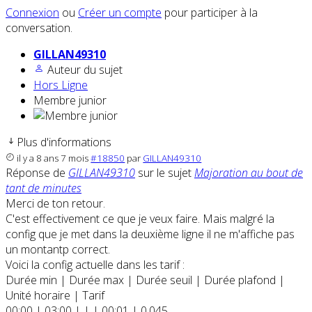
Connexion
ou
Créer un compte
pour participer à la
conversation.
GILLAN49310
Auteur du sujet
Hors Ligne
Membre junior
Plus d'informations
il y a 8 ans 7 mois
#18850
par
GILLAN49310
Réponse de
GILLAN49310
sur le sujet
Majoration au bout de
tant de minutes
Merci de ton retour.
C'est effectivement ce que je veux faire. Mais malgré la
config que je met dans la deuxième ligne il ne m'affiche pas
un montantp correct.
Voici la config actuelle dans les tarif :
Durée min | Durée max | Durée seuil | Durée plafond |
Unité horaire | Tarif
00:00 | 03:00 | | | 00:01 | 0,045