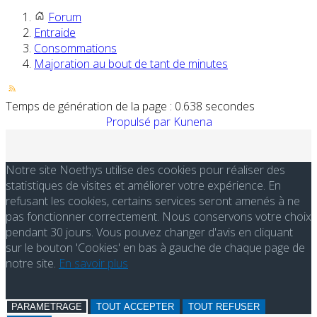
Forum
Entraide
Consommations
Majoration au bout de tant de minutes
Temps de génération de la page : 0.638 secondes
Propulsé par
Kunena
Notre site Noethys utilise des cookies pour réaliser des
statistiques de visites et améliorer votre expérience. En
refusant les cookies, certains services seront amenés à ne
pas fonctionner correctement. Nous conservons votre choix
pendant 30 jours. Vous pouvez changer d'avis en cliquant
sur le bouton 'Cookies' en bas à gauche de chaque page de
notre site.
En savoir plus
PARAMETRAGE
TOUT ACCEPTER
TOUT REFUSER