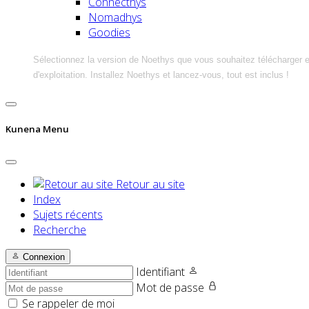
Connecthys
Nomadhys
Goodies
Sélectionnez la version de Noethys que vous souhaitez télécharger 
d'exploitation. Installez Noethys et lancez-vous, tout est inclus !
Kunena Menu
Retour au site
Index
Sujets récents
Recherche
Connexion
Identifiant
Mot de passe
Se rappeler de moi