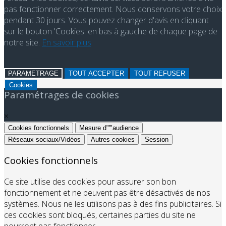
pas fonctionner correctement. Nous conservons votre choix
pendant 30 jours. Vous pouvez changer d'avis en cliquant
sur le bouton 'Cookies' en bas à gauche de chaque page de
notre site.
En savoir plus
PARAMETRAGE
TOUT ACCEPTER
TOUT REFUSER
Cookies
Paramétrages de cookies
×
Cookies fonctionnels
Mesure d"'"audience
Réseaux sociaux/Vidéos
Autres cookies
Session
Cookies fonctionnels
Ce site utilise des cookies pour assurer son bon
fonctionnement et ne peuvent pas être désactivés de nos
systèmes. Nous ne les utilisons pas à des fins publicitaires. Si
ces cookies sont bloqués, certaines parties du site ne