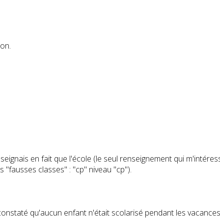
ion.
gnais en fait que l'école (le seul renseignement qui m'intéressai
es "fausses classes" : "cp" niveau "cp").
ai constaté qu'aucun enfant n'était scolarisé pendant les vacance