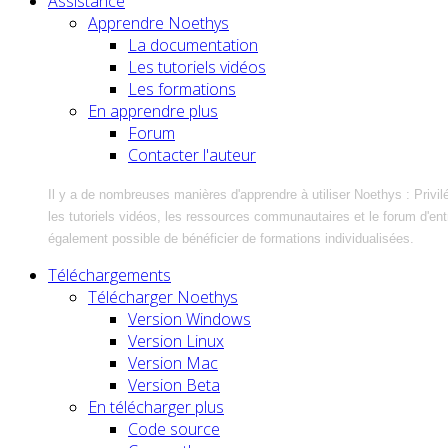
Assistance
Apprendre Noethys
La documentation
Les tutoriels vidéos
Les formations
En apprendre plus
Forum
Contacter l'auteur
Il y a de nombreuses manières d'apprendre à utiliser Noethys : Privil
les tutoriels vidéos, les ressources communautaires et le forum d'entra
également possible de bénéficier de formations individualisées.
Téléchargements
Télécharger Noethys
Version Windows
Version Linux
Version Mac
Version Beta
En télécharger plus
Code source