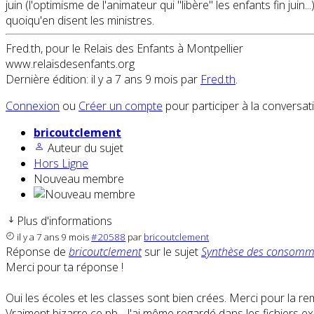
juin (l'optimisme de l'animateur qui "libère" les enfants fin jui
quoiqu'en disent les ministres.
Fred.th, pour le Relais des Enfants à Montpellier
www.relaisdesenfants.org
Dernière édition: il y a 7 ans 9 mois par
Fred.th
.
Connexion
ou
Créer un compte
pour participer à la conversat
bricoutclement
Auteur du sujet
Hors Ligne
Nouveau membre
Plus d'informations
il y a 7 ans 9 mois
#20588
par
bricoutclement
Réponse de
bricoutclement
sur le sujet
Synthèse des consomm
Merci pour ta réponse !
Oui les écoles et les classes sont bien crées. Merci pour la re
Vraiment bizarre ce pb... J'ai même regardé dans les fichiers 