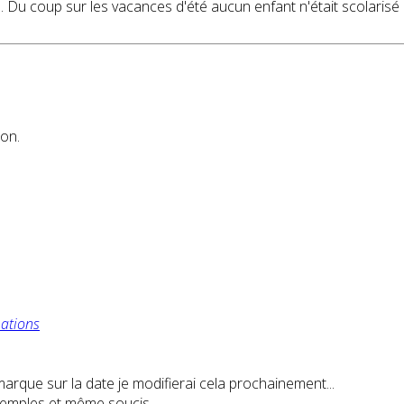
n...). Du coup sur les vacances d'été aucun enfant n'était scolaris
ion.
ations
marque sur la date je modifierai cela prochainement...
exemples et même soucis...