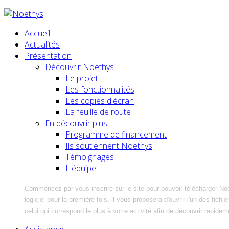
Accueil
Actualités
Présentation
Découvrir Noethys
Le projet
Les fonctionnalités
Les copies d'écran
La feuille de route
En découvrir plus
Programme de financement
Ils soutiennent Noethys
Témoignages
L'équipe
Commencez par vous inscrire sur le site pour pouvoir télécharger No
logiciel pour la première fois, il vous proposera d'ouvrir l'un des fic
celui qui correspond le plus à votre activité afin de découvrir rapidem