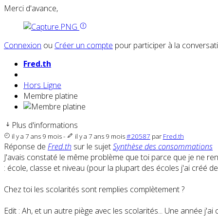
Merci d'avance,
Connexion
ou
Créer un compte
pour participer à la conversat
Fred.th
Hors Ligne
Membre platine
Plus d'informations
il y a 7 ans 9 mois
-
il y a 7 ans 9 mois
#20587
par
Fred.th
Réponse de
Fred.th
sur le sujet
Synthèse des consommations
J'avais constaté le même problème que toi parce que je ne rensei
: école, classe et niveau (pour la plupart des écoles j'ai créé d
Chez toi les scolarités sont remplies complètement ?
Edit : Ah, et un autre piège avec les scolarités... Une année j'