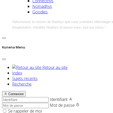
Connecthys
Nomadhys
Goodies
Sélectionnez la version de Noethys que vous souhaitez télécharger 
d'exploitation. Installez Noethys et lancez-vous, tout est inclus !
Kunena Menu
Retour au site
Index
Sujets récents
Recherche
Connexion
Identifiant
Mot de passe
Se rappeler de moi