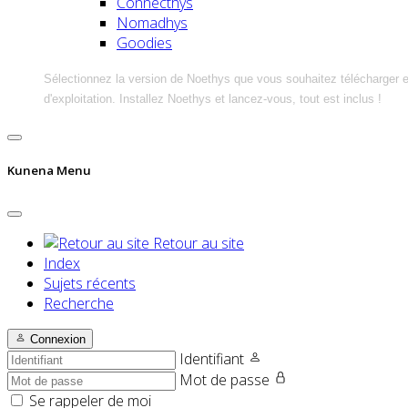
Connecthys
Nomadhys
Goodies
Sélectionnez la version de Noethys que vous souhaitez télécharger 
d'exploitation. Installez Noethys et lancez-vous, tout est inclus !
Kunena Menu
Retour au site
Index
Sujets récents
Recherche
Connexion
Identifiant
Mot de passe
Se rappeler de moi