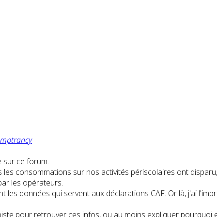
mptrancy
e sur ce forum.
 les consommations sur nos activités périscolaires ont disparu
par les opérateurs.
es données qui servent aux déclarations CAF. Or là, j'ai l'impre
une piste pour retrouver ces infos, ou au moins expliquer pourquo