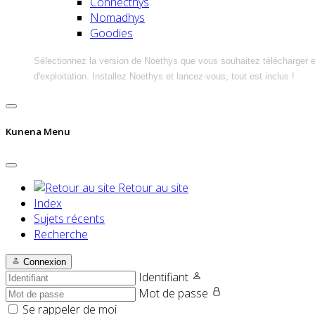
Connecthys
Nomadhys
Goodies
Sélectionnez la version de Noethys que vous souhaitez télécharger 
d'exploitation. Installez Noethys et lancez-vous, tout est inclus !
Kunena Menu
Retour au site
Index
Sujets récents
Recherche
Connexion
Identifiant
Mot de passe
Se rappeler de moi