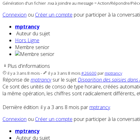
Génération d'un fichier .nxa à joindre au message = Action/Répondre/Pièce
Connexion
ou
Créer un compte
pour participer à la conversat
mptrancy
Auteur du sujet
Hors Ligne
Membre senior
Plus d'informations
il y a 3 ans 8 mois
-
il y a 3 ans 8 mois
#26600
par
mptrancy
Réponse de
mptrancy
sur le sujet
Disparition des saisies dan
Ce sont des unités de conso de type horaire, créées automatiquem
la même opération, les chiffres sont radicalement différents, e
Dernière édition: il y a 3 ans 8 mois par
mptrancy
.
Connexion
ou
Créer un compte
pour participer à la conversat
mptrancy
Auteur du sujet