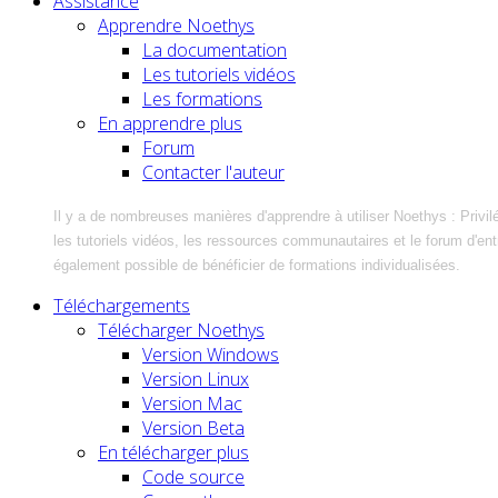
Assistance
Apprendre Noethys
La documentation
Les tutoriels vidéos
Les formations
En apprendre plus
Forum
Contacter l'auteur
Il y a de nombreuses manières d'apprendre à utiliser Noethys : Privil
les tutoriels vidéos, les ressources communautaires et le forum d'entra
également possible de bénéficier de formations individualisées.
Téléchargements
Télécharger Noethys
Version Windows
Version Linux
Version Mac
Version Beta
En télécharger plus
Code source