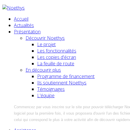
Accueil
Actualités
Présentation
Découvrir Noethys
Le projet
Les fonctionnalités
Les copies d'écran
La feuille de route
En découvrir plus
Programme de financement
Ils soutiennent Noethys
Témoignages
L'équipe
Commencez par vous inscrire sur le site pour pouvoir télécharger No
logiciel pour la première fois, il vous proposera d'ouvrir l'un des fic
celui qui correspond le plus à votre activité afin de découvrir rapidem