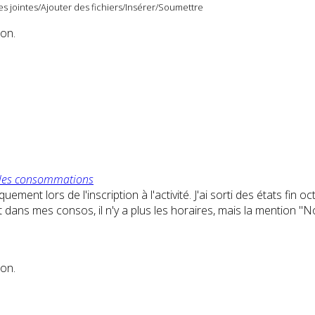
s jointes/Ajouter des fichiers/Insérer/Soumettre
ion.
s les consommations
ent lors de l'inscription à l'activité. J'ai sorti des états fin 
t dans mes consos, il n'y a plus les horaires, mais la mention "
ion.