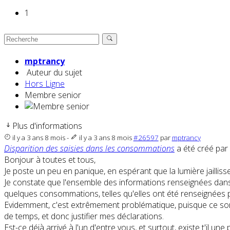
1
mptrancy
Auteur du sujet
Hors Ligne
Membre senior
Plus d'informations
il y a 3 ans 8 mois
-
il y a 3 ans 8 mois
#26597
par
mptrancy
Disparition des saisies dans les consommations
a été créé par
Bonjour à toutes et tous,
Je poste un peu en panique, en espérant que la lumière jailliss
Je constate que l'ensemble des informations renseignées dans
quelques consommations, telles qu'elles ont été renseignées 
Evidemment, c'est extrêmement problématique, puisque ce sont l
de temps, et donc justifier mes déclarations.
Est-ce déjà arrivé à l'un d'entre vous, et surtout, existe t'il 