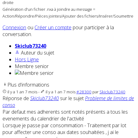
droite
Génération d'un fichier .nxa à joindre au message =
Action/Répondre/Pièces jointes/Ajouter des fichiers/Insérer/Soumettre
Connexion
ou
Créer un compte
pour participer à la
conversation.
Skiclub73240
Auteur du sujet
Hors Ligne
Membre senior
Plus d'informations
il y a 1 an 7 mois
-
il y a 1 an 7 mois
#28300
par
Skiclub73240
Réponse de
Skiclub73240
sur le sujet
Probleme de limites de
conso
Par defaut mes adherents sont notés présents a tous les
evenements du calendrier de l'activité
Lorsque je passe par consommation - Traitement par lot
pour affecter une conso aux dates souhaitées , j ai le