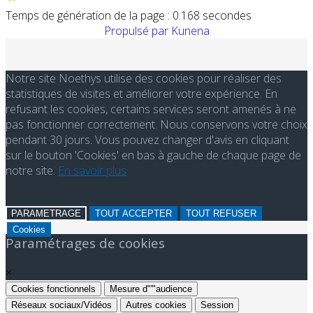
Temps de génération de la page : 0.168 secondes
Propulsé par
Kunena
Notre site Noethys utilise des cookies pour réaliser des
statistiques de visites et améliorer votre expérience. En
refusant les cookies, certains services seront amenés à ne
pas fonctionner correctement. Nous conservons votre choix
pendant 30 jours. Vous pouvez changer d'avis en cliquant
sur le bouton 'Cookies' en bas à gauche de chaque page de
notre site.
En savoir plus
PARAMETRAGE
TOUT ACCEPTER
TOUT REFUSER
Cookies
Paramétrages de cookies
×
Cookies fonctionnels
Mesure d"'"audience
Réseaux sociaux/Vidéos
Autres cookies
Session