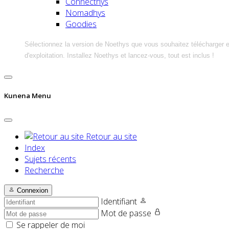
Connecthys
Nomadhys
Goodies
Sélectionnez la version de Noethys que vous souhaitez télécharger 
d'exploitation. Installez Noethys et lancez-vous, tout est inclus !
Kunena Menu
Retour au site
Index
Sujets récents
Recherche
Connexion
Identifiant
Mot de passe
Se rappeler de moi